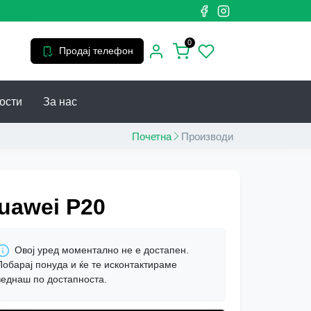
0
Продај телефон
ости
За нас
Почетна
Производи
uawei P20
Овој уред моментално не е достапен.
Побарај понуда и ќе те исконтактираме
веднаш по достапноста.