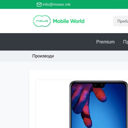
то за безбедно тргување со телефони!
Тво
info@mowo.mk
Premium
П
Производи