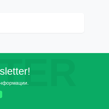
TER
letter!
 информации.