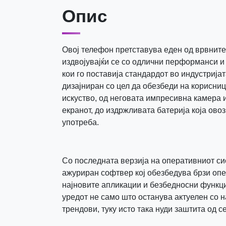
Опис
Овој телефон претставува еден од врвните 
издвојувајќи се со одлични перформанси и
кои го поставија стандардот во индустријат
дизајниран со цел да обезбеди на корисни
искуство, од неговата импресивна камера и
екранот, до издржливата батерија која ов
употреба.
Со последната верзија на оперативниот си
ажуриран софтвер кој обезбедува брзи опе
најновите апликации и безбедносни функци
уредот не само што останува актуелен со 
трендови, туку исто така нуди заштита од с