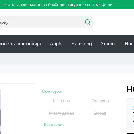
ето главно место за безбедно тргување со телефони!
ролетна промоција
Apple
Samsung
Xiaomi
Нов
H
Состојба
Како нов
Одличен
Многу добар
Добар
Естетски: