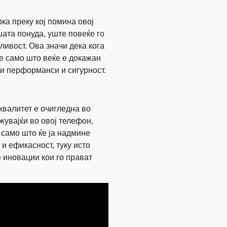
ка преку кој помина овој
ата понуда, уште повеќе го
ливост. Ова значи дека кога
не само што веќе е докажан
ни перформанси и сигурност.
квалитет е очигледна во
жувајќи во овој телефон,
е само што ќе ја надмине
и ефикасност, туку исто
 иновации кои го прават