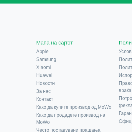
Мапа на сајтот
Поли
Apple
Услов
Samsung
Полит
Xiaomi
Полит
Huawei
Испор
Новости
Право
враќа
За нас
Потро
Контакт
(рекл
Како да купите производ од MoWo
Гаран
Како да продадете производ на
Офици
MoWo
Често поставувани прашања