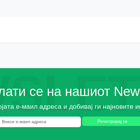
SLET
ати се на нашиот News
ојата е-маил адреса и добивај ги најновите
Регистрирај се