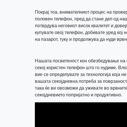
Покрај тоа, внимателниот процес на провер
половен телефон, пред да стане дел од наш
потврдува неговиот висок квалитет и довер
купувате овој телефон, добивате уред кој 
на пазарот, туку и продолжува да нуди врв
Нашата посветеност кон обезбедување на 
секој користен телефон што го нудиме. Вло
вие се определувате за технологија која н
вашата секојдневна потреба за поврзаност 
така ќе ви овозможи да уживате во врвните
секојдневието попријатно и продуктивно.