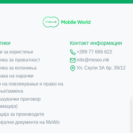
тики
Контакт информации
и за користење
+389 77 666 622
ика за приватност
info@mowo.mk
ика за колачиња
Ул. Скупи 3А бр. 39/12
ака на нарачки
 на повлекување и право на
ње/замена
шувачки приговор
амација)
ција за производите
јални документи на MoWo