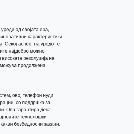
уреди од својата ера,
 иновативни карактеристики
а. Секој аспект на уредот е
ците најдобро можно
 високата резолуција на
озможува продолжена
стем, овој телефон нуди
рации, со поддршка за
и. Ова гарантира дека
најновите технолошки
екакви безбедносни закани.