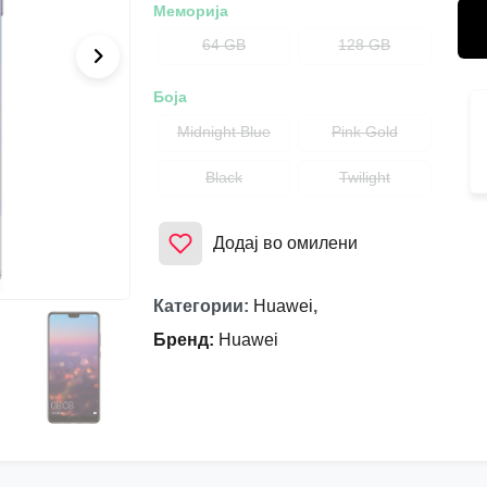
Меморија
64 GB
128 GB
Боја
Midnight Blue
Pink Gold
Black
Twilight
Додај во омилени
Категории
:
Huawei
,
Бренд
:
Huawei