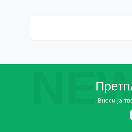
NEW
Претпл
Внеси ја тв