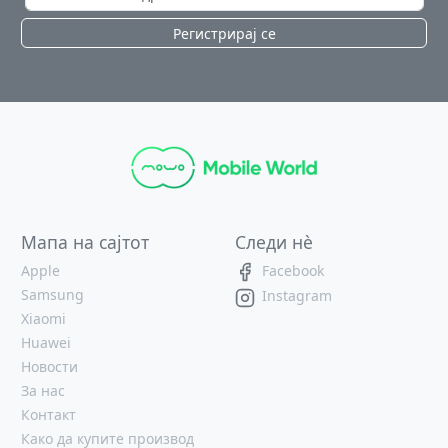
Регистрирај се
Мапа на сајтот
Следи нè
Apple
Facebook
Samsung
Instagram
Xiaomi
Huawei
Новости
За нас
Контакт
Како да купите производ