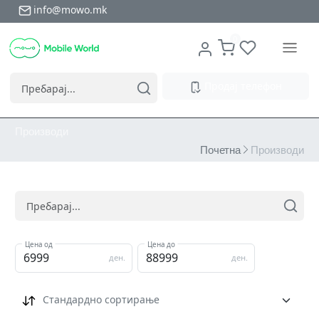
info@mowo.mk
0
Продај телефон
Производи
Почетна
Производи
Цена од
Цена до
ден.
ден.
Стандардно сортирање