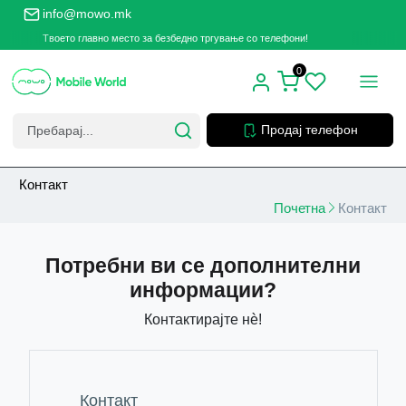
info@mowo.mk
Твоето главно место за безбедно тргување со телефони!
0
Продај телефон
Контакт
Почетна
Контакт
Потребни ви се дополнителни
информации?
Контактирајте нѐ!
Контакт