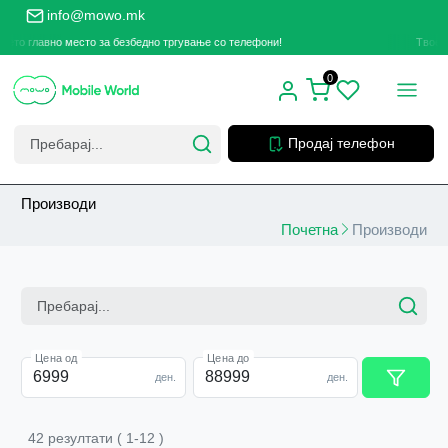
info@mowo.mk
главно место за безбедно тргување со телефони!
Твоето глав
0
Продај телефон
Производи
Почетна
Производи
Цена од
Цена до
ден.
ден.
42
резултати
(
1
-
12
)