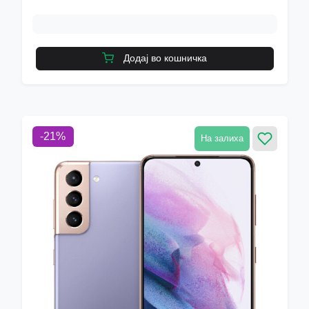
Додај во кошничка
-
21
%
На залиха