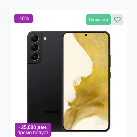
-
48
%
На залиха
-
25,000
ден.
промо попуст