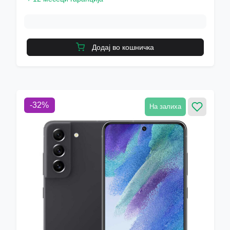
Додај во кошничка
-
32
%
На залиха