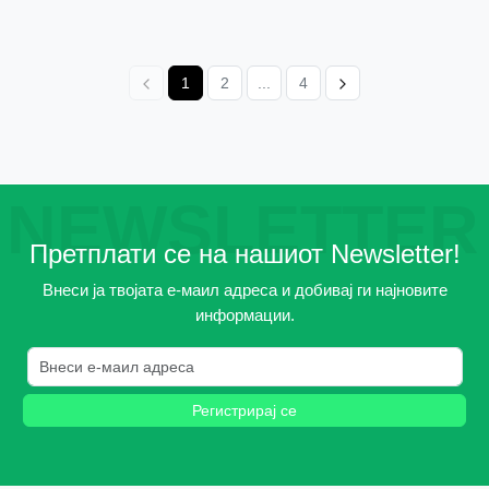
1
2
...
4
NEWSLETTER
Претплати се на нашиот Newsletter!
Внеси ја твојата е-маил адреса и добивај ги најновите
информации.
Регистрирај се