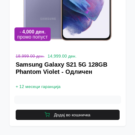
-
4,000
ден.
промо попуст
18,999.00 ден.
14,999.00 ден.
Samsung Galaxy S21 5G 128GB
Phantom Violet - Одличен
+
12 месеци гаранција
Додај во кошничка