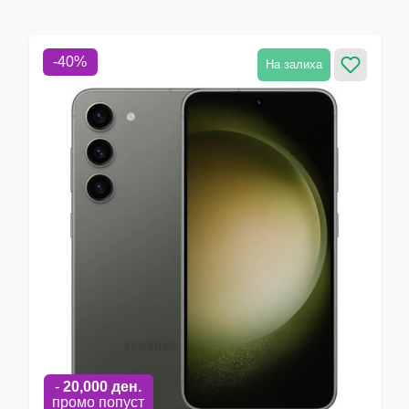
-
40
%
На залиха
-
20,000
ден.
промо попуст