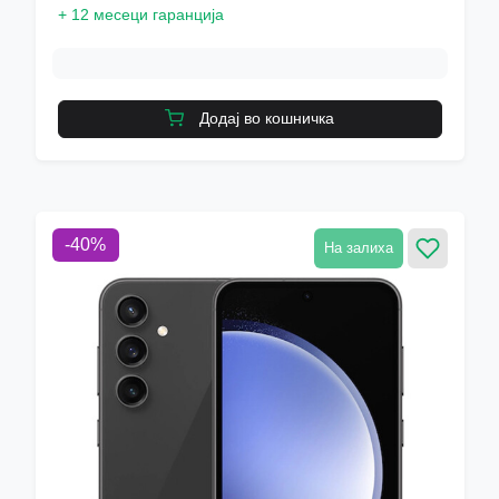
+
12 месеци гаранција
Додај во кошничка
-
40
%
На залиха