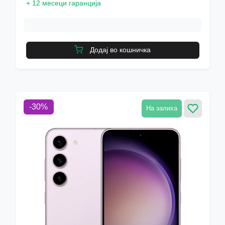
+
12 месеци гаранција
Додај во кошничка
-
30
%
На залиха