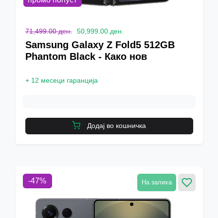
71,499.00 ден.
50,999.00 ден.
Samsung Galaxy Z Fold5 512GB
Phantom Black - Како нов
+
12 месеци гаранција
Додај во кошничка
-
47
%
На залиха