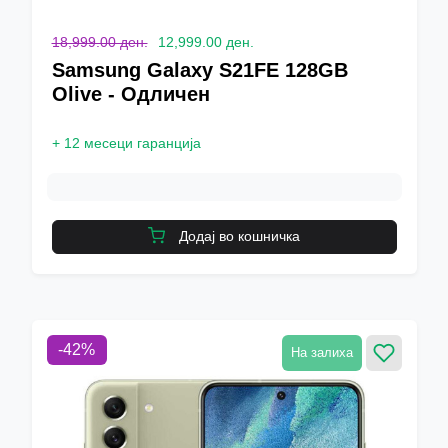
18,999.00 ден.
12,999.00 ден.
Samsung Galaxy S21FE 128GB
Olive - Одличен
+
12 месеци гаранција
Додај во кошничка
-
42
%
На залиха