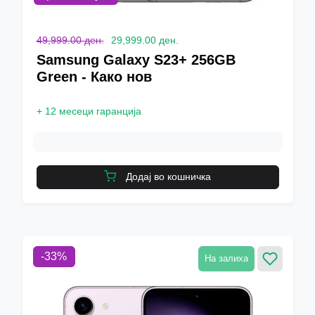
49,999.00 ден.
29,999.00 ден.
Samsung Galaxy S23+ 256GB
Green - Како нов
+
12 месеци гаранција
Додај во кошничка
-
33
%
На залиха