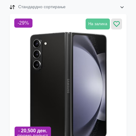
Стандардно сортирање
-
29
%
На залиха
-
20,500
ден.
промо попуст