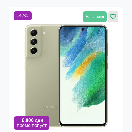
-
32
%
На залиха
-
6,000
ден.
промо попуст