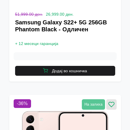
51,999.00 ден.
26,999.00 ден.
Samsung Galaxy S22+ 5G 256GB
Phantom Black - Одличен
+
12 месеци гаранција
Додај во кошничка
-
36
%
На залиха