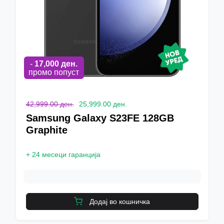
-
17,000
ден.
промо попуст
42,999.00 ден.
25,999.00 ден.
Samsung Galaxy S23FE 128GB
Graphite
+
24 месеци гаранција
Додај во кошничка