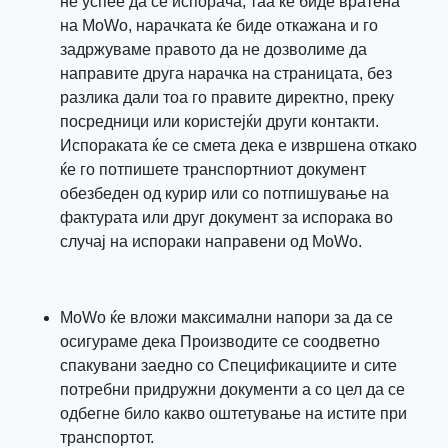
не успее да се испорача, таа ќе биде вратена
на MoWo, нарачката ќе биде откажана и го
задржуваме правото да не дозволиме да
направите друга нарачка на страницата, без
разлика дали тоа го правите директно, преку
посредници или користејќи други контакти.
Испораката ќе се смета дека е извршена откако
ќе го потпишете транспортниот документ
обезбеден од курир или со потпишување на
фактурата или друг документ за испорака во
случај на испораки направени од MoWo.
МoWo ќе вложи максимални напори за да се
осигураме дека Производите се соодветно
спакувани заедно со Спецификациите и сите
потребни придружни документи а со цел да се
одбегне било какво оштетување на истите при
транспортот.