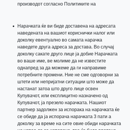
производот согласно Политиките на
Нарачката ќе ви биде доставена на адресата
наведената на вашиот кориснички налог или
доколку евентуално во самата нарачка
наведете друга адреса за достава. Во случај
доколку сакате друго лице ја добие Нарачката
во ваше име, ве молиме да не известите
однапред за да можеме да ги направиме
потребните промени. Ние не сме одговорни за
штети или непријатни ситуации што може да
настанат затоа што друго лице освен
Купувачот, или експлицитно назначено од
Купувачот, ја презело нарачката. Нашиот
партнер задолжен за испорака на нарачката ќе
се обиде да ја испорача нарачката 3 пати а
доколку за време на сите овие обиди нарачката