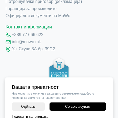
Потрошувачки приговор (рекламација)
Гаранција за производите
Официјални документи на MoWo
Контакт информации
+389 77 666 622
info@mowo.mk
Ул. Скупи 3А бр. 39/12
Вашата приватност
Ние користиме колачиња за да ви го овозможиме најдоброто
корисничко искуство на нашиот веб-сајт
Се согласувам
Одбивам
Подеси ги колачињата
©
2026
Vendor x
Mobile World