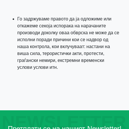
Го задржуваме правото да ја одложиме или
откажеме секоја испорака на нарачаните
производи доколку оваа обврска не може да се
исполни поради причини кои се надвор од
наша контрола, кои вклучуваат: настани на
виша сила, терористички акти, протести,
граѓански немири, екстремни временски
услови услови итн.
NEWSLETTER
Претплати се на нашиот Newsletter!