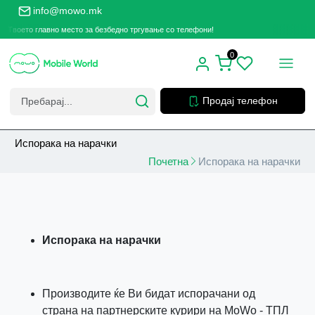
info@mowo.mk
Твоето главно место за безбедно тргување со телефони!
Тво
0
Продај телефон
Испорака на нарачки
Почетна
Испорака на нарачки
Испорака на нарачки
Производите ќе Ви бидат испорачани од
страна на партнерските курири на MoWo - ТПЛ