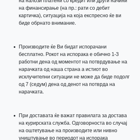
на налози платени со кредит или други начини
на финансирање (на пр.: рати со дебит
картичка), ситуација на која експресно ќе ви
биде обрнато внимание.
Производите ќе Ви бидат испорачани
бесплатно. Рокот на испорака е обично 1-3
работни дена од моментот на потврдување на
нарачката од наша страна а истиот во
исклучителни ситуации не може да биде подолг
од 7 (седум) дена од денот на потврда на
нарачката.
При доставата ќе важат правилата за достава
на курирската служба. Одговорноста во случај
на оштетување на производите или нивно
уништување во периодот на испорака