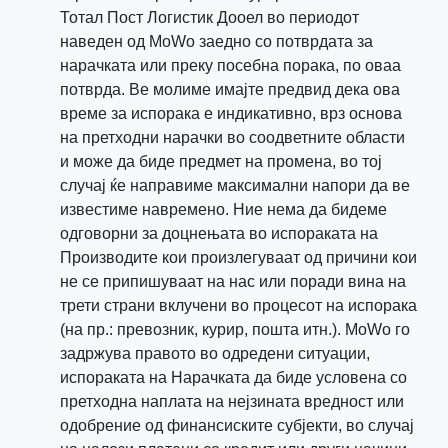
Тотал Пост Логистик Дооел во периодот
наведен од MoWo заедно со потврдата за
нарачката или преку посебна порака, по оваа
потврда. Ве молиме имајте предвид дека ова
време за испорака е индикативно, врз основа
на претходни нарачки во соодветните области
и може да биде предмет на промена, во тој
случај ќе направиме максимални напори да ве
известиме навремено. Ние нема да бидеме
одговорни за доцнењата во испораката на
Производите кои произлегуваат од причини кои
не се припишуваат на нас или поради вина на
трети страни вклучени во процесот на испорака
(на пр.: превозник, курир, пошта итн.). MoWo го
задржува правото во одредени ситуации,
испораката на Нарачката да биде условена со
претходна наплата на нејзината вредност или
одобрение од финансиските субјекти, во случај