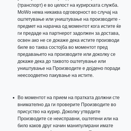
(транспорт) е во целост на курирската служба.
МоWo нема никаква одговорност во случај на
оштетување или уништување на производите -
предмет на нарачка од моментот кога истите ќе
ги предаде на партнерот задолжен за достава,
освен ако не се докаже дека истите производи
биле во таква состојба во моментот пред
предавањето на производите или доколку се
докаже дека до таквото оштетување или
уништување на Производите е дојдено поради
неесоодветно пакување на истите.
Во моментот на прием на пратката должни сте
внимателно да ги проверите Производите во
присуство на курир. Доколку утврдите
Производите се неисправни, оштетени или на
било каков друг начин манипулирани имате