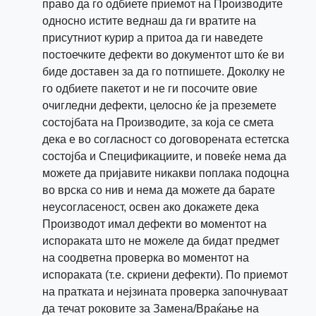
право да го одбиете приемот на Производите
односно истите веднаш да ги вратите на
присутниот курир а притоа да ги наведете
постоечките дефекти во документот што ќе ви
биде доставен за да го потпишете. Доколку не
го одбиете пакетот и не ги посочите овие
очигледни дефекти, целосно ќе ја преземете
состојбата на Производите, за која се смета
дека е во согласност со договорената естетска
состојба и Спецификациите, и повеќе нема да
можете да пријавите никакви поплака подоцна
во врска со нив и нема да можете да барате
неусогласеност, освен ако докажете дека
Производот имал дефекти во моментот на
испораката што не можеле да бидат предмет
на соодветна проверка во моментот на
испораката (т.е. скриени дефекти). По приемот
на пратката и нејзината проверка започнуваат
да течат роковите за Замена/Враќање на