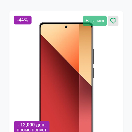
-
44
%
На залиха
-
12,000
ден.
промо попуст