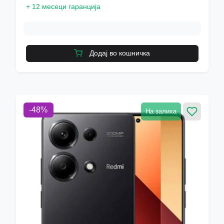
+
12 месеци гаранција
Додај во кошничка
-
48
%
На залиха