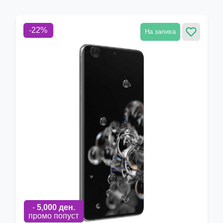
-
22
%
На залиха
-
5,000
ден.
промо попуст