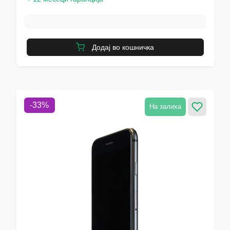
Додај во кошничка
-
33
%
На залиха