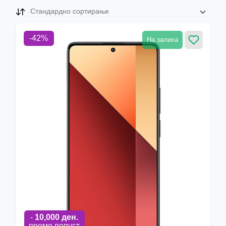
Стандардно сортирање
-
42
%
На залиха
-
10,000
ден.
промо попуст