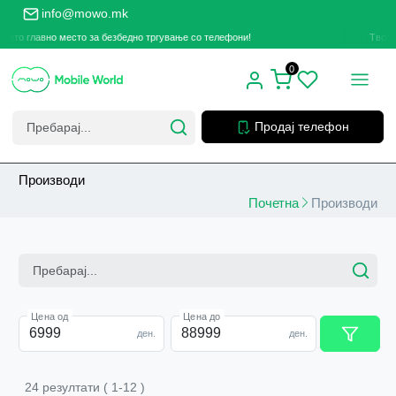
info@mowo.mk
главно место за безбедно тргување со телефони!
Твоето глав
0
Продај телефон
Производи
Почетна
Производи
Цена од
Цена до
ден.
ден.
24
резултати
(
1
-
12
)