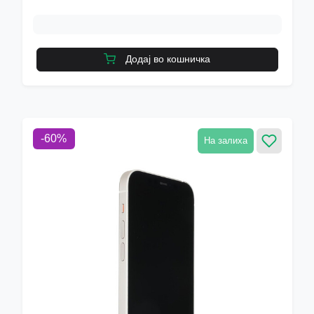
Додај во кошничка
-
60
%
На залиха