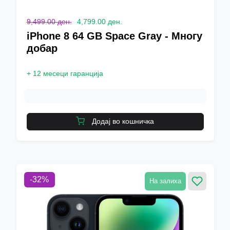
9,499.00 ден.
4,799.00 ден.
iPhone 8 64 GB Space Gray - Многу
добар
+
12 месеци гаранција
Додај во кошничка
-
32
%
На залиха