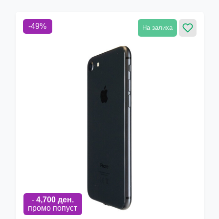
-
49
%
На залиха
-
4,700
ден.
промо попуст