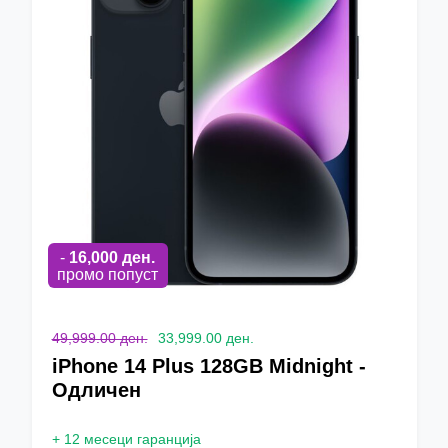
-
16,000
ден.
промо попуст
49,999.00 ден.
33,999.00 ден.
iPhone 14 Plus 128GB Midnight -
Одличен
+
12 месеци гаранција