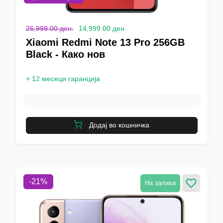
26,999.00 ден.
14,999.00 ден.
Xiaomi Redmi Note 13 Pro 256GB
Black - Како нов
+
12 месеци гаранција
Додај во кошничка
-
21
%
На залиха