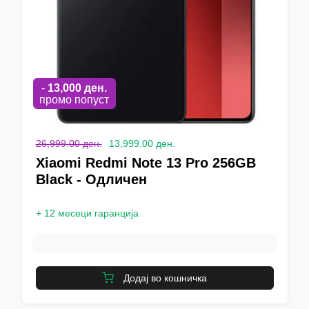
-
13,000
ден.
промо попуст
26,999.00 ден.
13,999.00 ден.
Xiaomi Redmi Note 13 Pro 256GB
Black - Одличен
+
12 месеци гаранција
Додај во кошничка