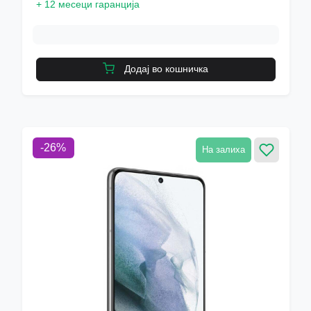
+
12 месеци гаранција
Додај во кошничка
-
26
%
На залиха