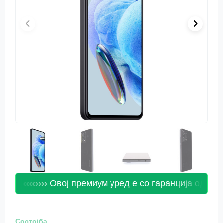
ци! ‹‹‹‹
›››› Овој премиум уред е со гаранција од 24 ме
Состојба