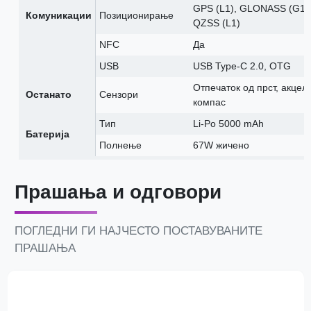
GPS (L1), GLONASS (G1),
Комуникации
Позиционирање
QZSS (L1)
NFC
Да
USB
USB Type-C 2.0, OTG
Отпечаток од прст, акцел
Останато
Сензори
компас
Тип
Li-Po 5000 mAh
Батерија
Полнење
67W жичено
Прашања и одговори
ПОГЛЕДНИ ГИ НАЈЧЕСТО ПОСТАВУВАНИТЕ
ПРАШАЊА