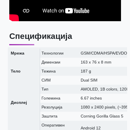
Спецификација
Мрежа
Технологии
GSM/CDMA/HSPA/EVDO/L
Димензии
163 x 76 x 8 mm
Тело
Тежина
187 g
СИМ
Dual SIM
Тип
AMOLED, 1B colors, 120H
Големина
6.67 inches
Дисплеј
Резолуција
1080 x 2400 pixels, (~395 
Заштита
Corning Gorilla Glass 5
Оперативен
Android 12