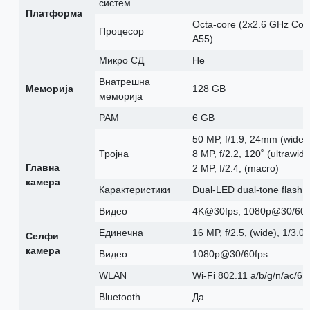
систем
Платформа
Octa-core (2x2.6 GHz Cor
Процесор
A55)
Микро СД
Не
Внатрешна
Меморија
128 GB
меморија
РАМ
6 GB
50 MP, f/1.9, 24mm (wide)
Тројна
8 MP, f/2.2, 120˚ (ultrawid
Главна
2 MP, f/2.4, (macro)
камера
Карактеристики
Dual-LED dual-tone flash
Видео
4K@30fps, 1080p@30/60/
Единечна
16 MP, f/2.5, (wide), 1/3.0
Селфи
камера
Видео
1080p@30/60fps
WLAN
Wi-Fi 802.11 a/b/g/n/ac/6, 
Bluetooth
Да