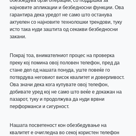
обезбедува брзи операции, со поддршка за
најновите апликации и безбедносни функции. Ова
гарантира дека уредот не само што останува
актуелен со најновите технолошки трендови, туку
исто така нуди заштита од секакви безбедносни
закани.
Покрај тоа, внимателниот процес на проверка
преку кој помина овој половен телефон, пред да
стане дел од нашата понуда, уште повеќе го
потврдува неговиот висок квалитет и доверливост.
Ова значи дека кога купувате овој телефон,
добивате уред кој не само што веќе е докажан на
пазарот, туку и продолжува да нуди врвни
перформанси и сигурност.
Нашата посветеност кон обезбедување на
квалитет е очигледна во секој користен телефон