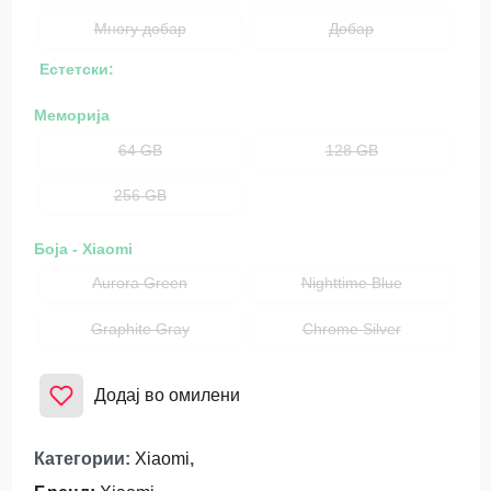
Многу добар
Добар
Естетски:
Меморија
64 GB
128 GB
256 GB
Боја - Xiaomi
Aurora Green
Nighttime Blue
Graphite Gray
Chrome Silver
Додај во омилени
Категории
:
Xiaomi
,