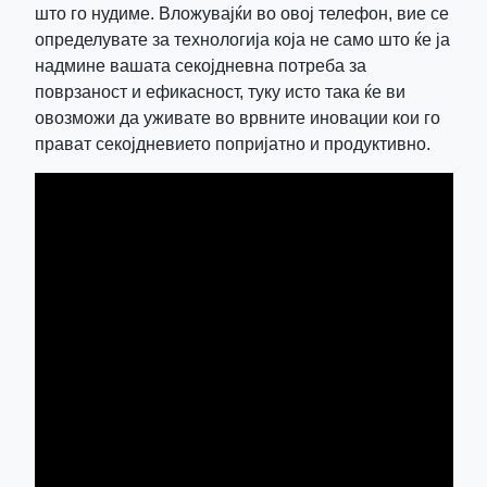
што го нудиме. Вложувајќи во овој телефон, вие се
определувате за технологија која не само што ќе ја
надмине вашата секојдневна потреба за
поврзаност и ефикасност, туку исто така ќе ви
овозможи да уживате во врвните иновации кои го
прават секојдневието попријатно и продуктивно.