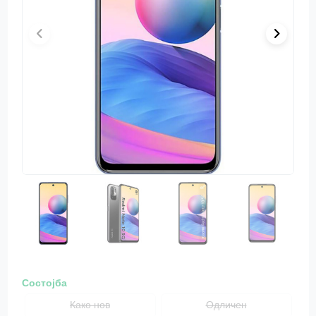
Состојба
Како нов
Одличен