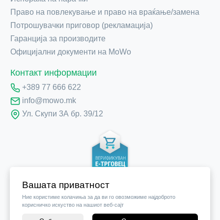
Право на повлекување и право на враќање/замена
Потрошувачки приговор (рекламација)
Гаранција за производите
Официјални документи на MoWo
Контакт информации
+389 77 666 622
info@mowo.mk
Ул. Скупи 3А бр. 39/12
Вашата приватност
Ние користиме колачиња за да ви го овозможиме најдоброто
корисничко искуство на нашиот веб-сајт