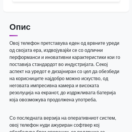
Опис
Овој телефон претставува еден од врвните уреди
од својата ера, издвојувајќи се со одлични
перформанси и иновативни карактеристики кои го
поставија стандардот во индустријата. Секој
аспект на уредот е дизајниран со цел да обезбеди
на корисниците најдобро можно искуство, од
неговата импресивна камера и високата
резолуција на екранот, до издржливата батерија
која овозможува продолжена употреба.
Со последната верзија на оперативниот систем,
овој телефон нуди ажуриран софтвер кој