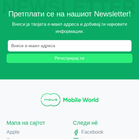
NEWSLETTER
Претплати се на нашиот Newsletter!
Внеси ја твојата е-маил адреса и добивај ги најновите
информации.
Регистрирај се
Мапа на сајтот
Следи нè
Apple
Facebook