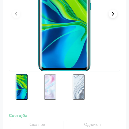
Состојба
Како нов
Одличен