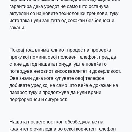
гарантира дека уредот не само што останува
актуелен со најновите технолошки трендови, туку
исто така нуди заштита од секакви безбедносни
закани.
Покрај тоа, внимателниот процес на проверка
преку кој помина овој половен телефон, пред да
стане дел од нашата понуда, уште повеќе го
потврдува неговиот висок квалитет и доверливост.
Ова значи дека кога купувате овој телефон,
добивате уред кој не само што веќе е докажан на
пазарот, туку и продолжува да нуди врвни
перформанси и сигурност.
Нашата посветеност кон обезбедување на
квалитет е очигледна во секој користен телефон