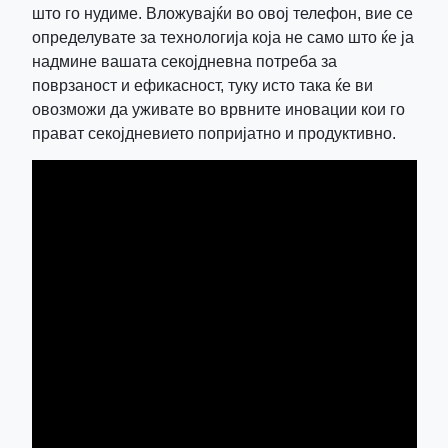
што го нудиме. Вложувајќи во овој телефон, вие се
определувате за технологија која не само што ќе ја
надмине вашата секојдневна потреба за
поврзаност и ефикасност, туку исто така ќе ви
овозможи да уживате во врвните иновации кои го
прават секојдневието попријатно и продуктивно.