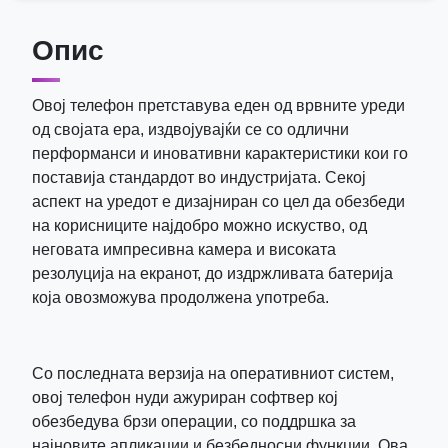
Опис
Овој телефон претставува еден од врвните уреди
од својата ера, издвојувајќи се со одлични
перформанси и иновативни карактеристики кои го
поставија стандардот во индустријата. Секој
аспект на уредот е дизајниран со цел да обезбеди
на корисниците најдобро можно искуство, од
неговата импресивна камера и високата
резолуција на екранот, до издржливата батерија
која овозможува продолжена употреба.
Со последната верзија на оперативниот систем,
овој телефон нуди ажуриран софтвер кој
обезбедува брзи операции, со поддршка за
најновите апликации и безбедносни функции. Ова