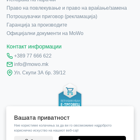
Право на повлекување и право на враќање/замена
Потрошувачки приговор (рекламација)
Гаранција за производите
Официјални документи на MoWo
Контакт информации
+389 77 666 622
info@mowo.mk
Ул. Скупи 3А бр. 39/12
Вашата приватност
Ние користиме колачиња за да ви го овозможиме најдоброто
корисничко искуство на нашиот веб-сајт