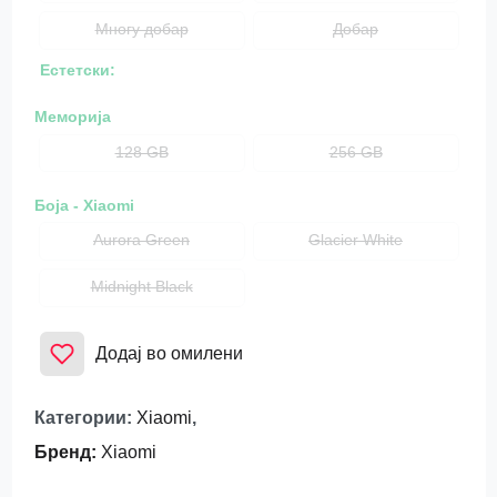
Многу добар
Добар
Естетски:
Меморија
128 GB
256 GB
Боја - Xiaomi
Aurora Green
Glacier White
Midnight Black
Додај во омилени
Категории
:
Xiaomi
,
Бренд
:
Xiaomi