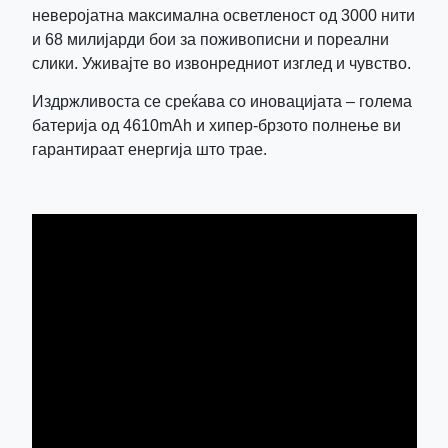
неверојатна максимална осветленост од 3000 нити
и 68 милијарди бои за поживописни и пореални
слики. Уживајте во извонредниот изглед и чувство.
Издржливоста се среќава со иновацијата – голема
батерија од 4610mAh и хипер-брзото полнење ви
гарантираат енергија што трае.