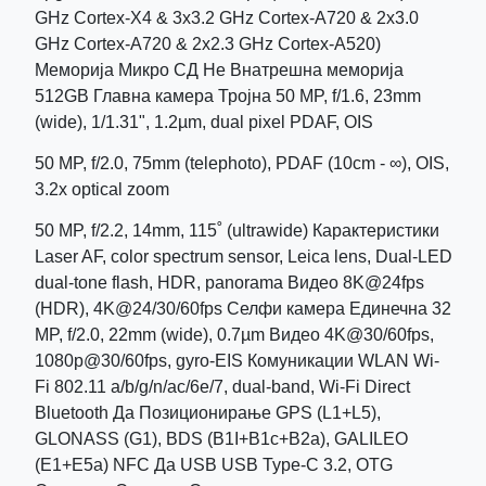
GHz Cortex-X4 & 3x3.2 GHz Cortex-A720 & 2x3.0
GHz Cortex-A720 & 2x2.3 GHz Cortex-A520)
Меморија Микро СД Не Внатрешна меморија
512GB Главна камера Тројна 50 MP, f/1.6, 23mm
(wide), 1/1.31", 1.2µm, dual pixel PDAF, OIS
50 MP, f/2.0, 75mm (telephoto), PDAF (10cm - ∞), OIS,
3.2x optical zoom
50 MP, f/2.2, 14mm, 115˚ (ultrawide) Карактеристики
Laser AF, color spectrum sensor, Leica lens, Dual-LED
dual-tone flash, HDR, panorama Видео 8K@24fps
(HDR), 4K@24/30/60fps Селфи камера Единечна 32
MP, f/2.0, 22mm (wide), 0.7µm Видео 4K@30/60fps,
1080p@30/60fps, gyro-EIS Комуникации WLAN Wi-
Fi 802.11 a/b/g/n/ac/6e/7, dual-band, Wi-Fi Direct
Bluetooth Да Позиционирање GPS (L1+L5),
GLONASS (G1), BDS (B1I+B1c+B2a), GALILEO
(E1+E5a) NFC Да USB USB Type-C 3.2, OTG