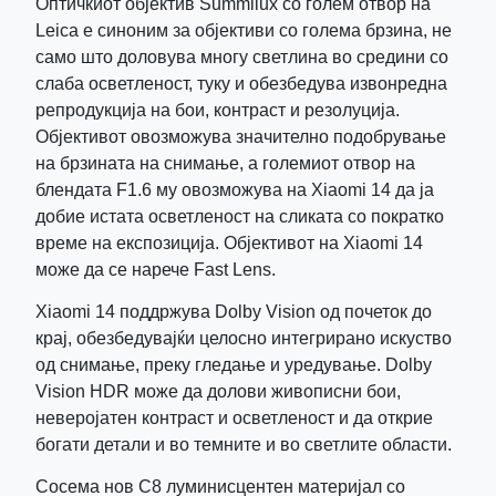
Оптичкиот објектив Summilux со голем отвор на
Leica е синоним за објективи со голема брзина, не
само што доловува многу светлина во средини со
слаба осветленост, туку и обезбедува извонредна
репродукција на бои, контраст и резолуција.
Објективот овозможува значително подобрување
на брзината на снимање, а големиот отвор на
блендата F1.6 му овозможува на Xiaomi 14 да ја
добие истата осветленост на сликата со пократко
време на експозиција. Објективот на Xiaomi 14
може да се нарече Fast Lens.
Xiaomi 14 поддржува Dolby Vision од почеток до
крај, обезбедувајќи целосно интегрирано искуство
од снимање, преку гледање и уредување. Dolby
Vision HDR може да долови живописни бои,
неверојатен контраст и осветленост и да открие
богати детали и во темните и во светлите области.
Сосема нов C8 луминисцентен материјал со