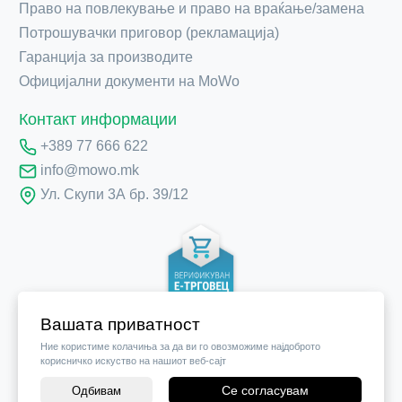
Право на повлекување и право на враќање/замена
Потрошувачки приговор (рекламација)
Гаранција за производите
Официјални документи на MoWo
Контакт информации
+389 77 666 622
info@mowo.mk
Ул. Скупи 3А бр. 39/12
Вашата приватност
Ние користиме колачиња за да ви го овозможиме најдоброто
корисничко искуство на нашиот веб-сајт
Се согласувам
Одбивам