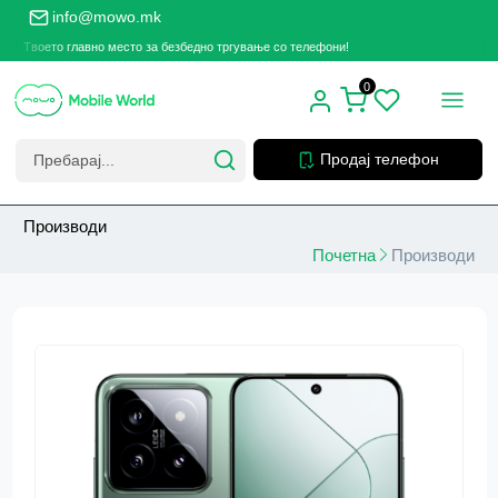
info@mowo.mk
Твоето главно место за безбедно тргување со телефони!
Тв
0
Продај телефон
Производи
Почетна
Производи