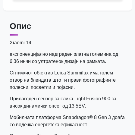
Опис
Xiaomi 14,
експоненцијално надграден златна големина од
6,36 инчи со ултратенок дизајн на рамката.
Оптичкиот објектив Leica Summilux има голем
отвор на блендата што ги прави фотографиите
полесни, посветли и појасни.
Прилагоден сензор за слика Light Fusion 900 за
висок динамички опсег од 13,5EV.
Мобилната платформа Snapdragon® 8 Gen 3 доаѓа
со водечка енергетска ефикасност.