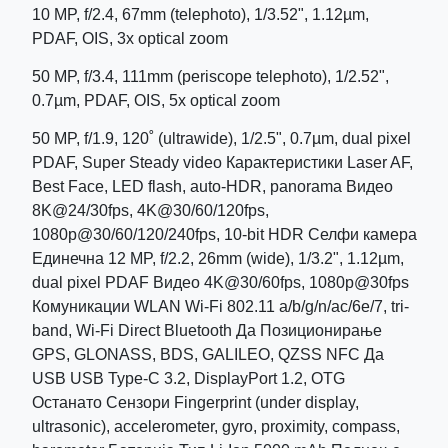
10 MP, f/2.4, 67mm (telephoto), 1/3.52", 1.12µm,
PDAF, OIS, 3x optical zoom
50 MP, f/3.4, 111mm (periscope telephoto), 1/2.52",
0.7µm, PDAF, OIS, 5x optical zoom
50 MP, f/1.9, 120˚ (ultrawide), 1/2.5", 0.7µm, dual pixel
PDAF, Super Steady video Карактеристики Laser AF,
Best Face, LED flash, auto-HDR, panorama Видео
8K@24/30fps, 4K@30/60/120fps,
1080p@30/60/120/240fps, 10-bit HDR Селфи камера
Единечна 12 MP, f/2.2, 26mm (wide), 1/3.2", 1.12µm,
dual pixel PDAF Видео 4K@30/60fps, 1080p@30fps
Комуникации WLAN Wi-Fi 802.11 a/b/g/n/ac/6e/7, tri-
band, Wi-Fi Direct Bluetooth Да Позиционирање
GPS, GLONASS, BDS, GALILEO, QZSS NFC Да
USB USB Type-C 3.2, DisplayPort 1.2, OTG
Останато Сензори Fingerprint (under display,
ultrasonic), accelerometer, gyro, proximity, compass,