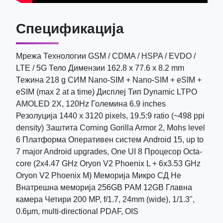
Спецификација
Мрежа Технологии GSM / CDMA / HSPA / EVDO /
LTE / 5G Тело Димензии 162.8 x 77.6 x 8.2 mm
Тежина 218 g СИМ Nano-SIM + Nano-SIM + eSIM +
eSIM (max 2 at a time) Дисплеј Тип Dynamic LTPO
AMOLED 2X, 120Hz Големина 6.9 inches
Резолуција 1440 x 3120 pixels, 19.5:9 ratio (~498 ppi
density) Заштита Corning Gorilla Armor 2, Mohs level
6 Платформа Оперативен систем Android 15, up to
7 major Android upgrades, One UI 8 Процесор Octa-
core (2x4.47 GHz Oryon V2 Phoenix L + 6x3.53 GHz
Oryon V2 Phoenix M) Меморија Микро СД Не
Внатрешна меморија 256GB РАМ 12GB Главна
камера Четири 200 MP, f/1.7, 24mm (wide), 1/1.3",
0.6µm, multi-directional PDAF, OIS