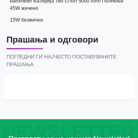
barometer Батерија Тип Li-Ion 5000 mAh Полнење
45W жичено
15W безжично
Прашања и одговори
ПОГЛЕДНИ ГИ НАЈЧЕСТО ПОСТАВУВАНИТЕ
ПРАШАЊА
NEWSLETTER