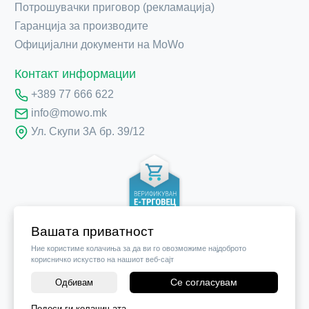
Потрошувачки приговор (рекламација)
Гаранција за производите
Официјални документи на MoWo
Контакт информации
+389 77 666 622
info@mowo.mk
Ул. Скупи 3А бр. 39/12
Вашата приватност
Ние користиме колачиња за да ви го овозможиме најдоброто
корисничко искуство на нашиот веб-сајт
Се согласувам
Одбивам
Подеси ги колачињата