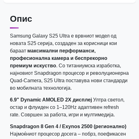
Опис
Samsung Galaxy S25 Ultra е врвниот модел од
новата S25 серија, создаден за корисници кои
бараат
максимални перформанси,
професионална камера и беспрекорно
премиум искуство
. Со титаниумска изработка,
најновиот Snapdragon процесор и револуционерна
Quad‑Camera, S25 Ultra поставува нови стандарди
во мобилната технологија.
6.9" Dynamic AMOLED 2X дисплеј
Ултра светол,
остар и флуиден со 1–120Hz адаптивен refresh
rate. Совршен за работа, игри и мултимедија.
Snapdragon 8 Gen 4 / Exynos 2500 (регионално)
Најмоќниот процесор досега – побрз, поефикасен