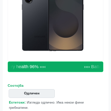
Battery health 96% ‹‹‹‹
›››› Battery hea
Состојба
Одличен
Естетски:
Изгледа одлично. Има некои фини
гребнатини.