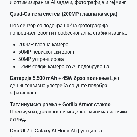
и оптимизиран за AI задачи, фотографија и гејминг.
Quad‑Camera систем (200MP главна камера)
Нов сензор со подобра ноќна фотографија,
попрецизен zoom и професионална стабилизација.
200MP главна камера
50MP перископски zoom
50MP ултра‑широка
12MP селфи камера со AI подобрувања
Батерија 5.500 mAh + 45W брзо полнење
Цел
ден интензивна употреба со уште подобра
ефикасност.
Титаниумска рамка + Gorilla Armor стакло
Премиум издржливост и модерен, минималистички
изглед.
One UI 7 + Galaxy AI
Нови AI функции за