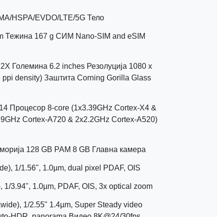
MA/HSPA/EVDO/LTE/5G Тело
mm Тежина 167 g СИМ Nano-SIM and eSIM
X Големина 6.2 inches Резолуција 1080 x
6 ppi density) Заштита Corning Gorilla Glass
14 Процесор 8-core (1x3.39GHz Cortex-X4 &
.9GHz Cortex-A720 & 2x2.2GHz Cortex-A520)
морија 128 GB РАМ 8 GB Главна камера
de), 1/1.56", 1.0µm, dual pixel PDAF, OIS
), 1/3.94", 1.0µm, PDAF, OIS, 3x optical zoom
rawide), 1/2.55" 1.4µm, Super Steady video
auto-HDR, panorama Видео 8K@24/30fps,