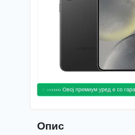
 од 24 месеци! ‹‹‹‹
›››› Овој премиум уред е со гаранци
Опис