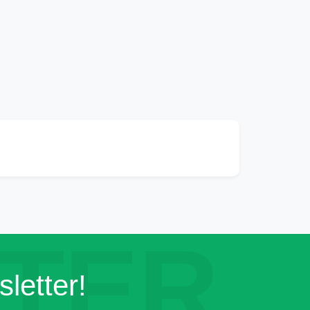
TER
letter!