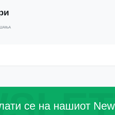
ри
АШАЊА
SLET
ати се на нашиот News