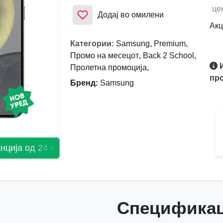
це
Додај во омилени
Акц
Категории
:
Samsung
,
Premium
,
Промо на месецот
,
Back 2 School
,
Пролетна промоција
,
про
Бренд
:
Samsung
ја од 24 месеци! ‹‹‹‹
Спецификац