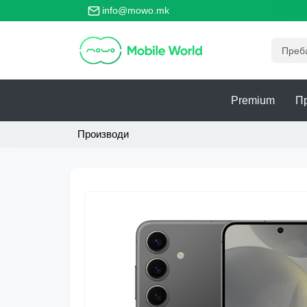
 главно место за безбедно тргување со телефони!
info@mowo.mk
Premium
П
Производи