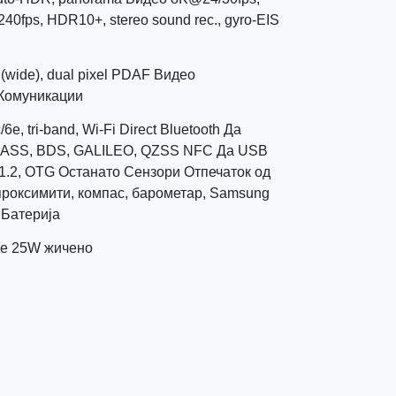
0fps, HDR10+, stereo sound rec., gyro-EIS
(wide), dual pixel PDAF Видео
Комуникации
6e, tri-band, Wi-Fi Direct Bluetooth Да
ASS, BDS, GALILEO, QZSS NFC Да USB
 1.2, OTG Останато Сензори Отпечаток од
 проксимити, компас, барометар, Samsung
 Батерија
ње 25W жичено