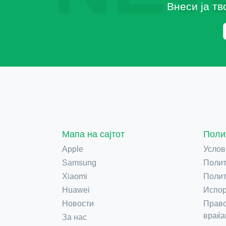
Внеси ја тв
Мапа на сајтот
Поли
Apple
Услов
Samsung
Полит
Xiaomi
Полит
Huawei
Испор
Новости
Право
враќа
За нас