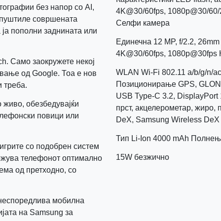
тографии без напор со AI,
4K@30/60fps, 1080p@30/60/24
пропуштиле совршената
Селфи камера
 ја пополни заднината или
Единечна 12 MP, f/2.2, 26mm 
4K@30/60fps, 1080p@30fps 
rch. Само заокружете некој
WLAN Wi-Fi 802.11 a/b/g/n/ac/
вање од Google. Тоа е нов
Позиционирање GPS, GLON
и треба.
USB Type-C 3.2, DisplayPort
о живо, обезбедувајќи
прст, акцелерометар, жиро,
елефонски повици или
DeX, Samsung Wireless DeX
Тип Li-Ion 4000 mAh Полне
игрите со подобрен систем
15W безжично
држува телефонот оптимално
ема од претходно, со
и неспоредлива мобилна
зијата на Samsung за