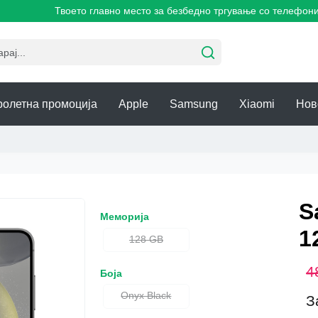
Твоето главно место за безбедно тргување со телефони!
ролетна промоција
Apple
Samsung
Xiaomi
Нов
S
Меморија
1
128 GB
4
Боја
Onyx Black
З