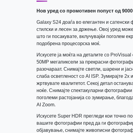
Нов уред со промотивен попуст од 9000
Galaxy S24 доаѓа во елегантен и сатенски 
стилски и лесен за држење. Овој уред мож
што ги посакувате, вклучувајќи поголем ек
подобрена процесорска моќ.
Искусете ја моќта на деталите со ProVisual
50MP мегапиксели за прекрасни фотографи
разочараат. Снимајте светли, шарени и ја
слаба осветленост со AI ISP. Зумирајте 2x и
жртвувате квалитетот. Секој детал останува
ноќе. Снимајте спектакуларни фотографии 
поголеми растојанија со зумирање, благо
AI Zoom.
Искусете Super HDR прегледи кои точно по
вашите фотографии пред да ги фотографир
објавување, снимајте живописни фотограф