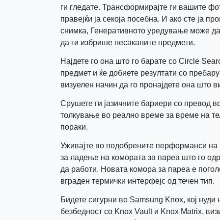
ги гледате. Трансформирајте ги вашите фо
правејќи ја секоја посебна. И ако сте ја 
снимка, Генеративното уредување може да
да ги избрише несаканите предмети.
Најдете го она што го барате со Circle Sea
предмет и ќе добиете резултати со пребару
визуелен начин да го пронајдете она што в
Срушете ги јазичните бариери со превод в
толкување во реално време за време на т
пораки.
Уживајте во подобрените перформанси на 
за ладење на комората за пареа што го о
да работи. Новата комора за пареа е погол
вграден термички интерфејс од течен тип.
Бидете сигурни во Samsung Knox, кој нуд
безбедност со Knox Vault и Knox Matrix, ви