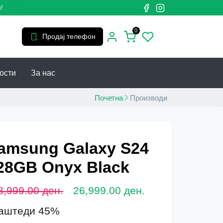
0
Продај телефон
ости
За нас
Почетна
Производи
amsung Galaxy S24
28GB Onyx Black
8,999.00 ден.
26,999.00 ден.
аштеди 45%