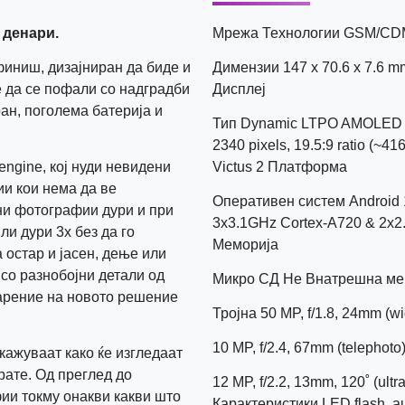
 денари.
Мрежа Технологии GSM/CD
финиш, дизајниран да биде и
Димензии 147 x 70.6 x 7.6 
е да се пофали со надградби
Дисплеј
ран, поголема батерија и
Тип Dynamic LTPO AMOLED 2
2340 pixels, 19.5:9 ratio (~41
 engine, кој нуди невидени
Victus 2 Платформа
и кои нема да ве
Оперативен систем Android 
сни фотографии дури и при
3x3.1GHz Cortex-A720 & 2x2
ли дури 3x без да го
Меморија
 остар и јасен, дење или
со разнобојни детали од
Микро СД Не Внатрешна ме
дарение на новото решение
Тројна 50 MP, f/1.8, 24mm (wi
10 MP, f/2.4, 67mm (telephoto
кажуваат како ќе изгледаат
ате. Од преглед до
12 MP, f/2.2, 13mm, 120˚ (ult
ии токму онакви какви што
Карактеристики LED flash, 