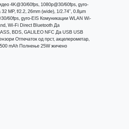
идео 4K@30/60fps, 1080p@30/60fps, gyro-
2 MP, f/2.2, 26mm (wide), 1/2.74", 0.8µm
30/60fps, gyro-EIS Комуникации WLAN Wi-
and, Wi-Fi Direct Bluetooth Да
ASS, BDS, GALILEO NFC Да USB USB
ензори Отпечаток од прст, акцелерометар,
n 4500 mAh Полнење 25W жичено