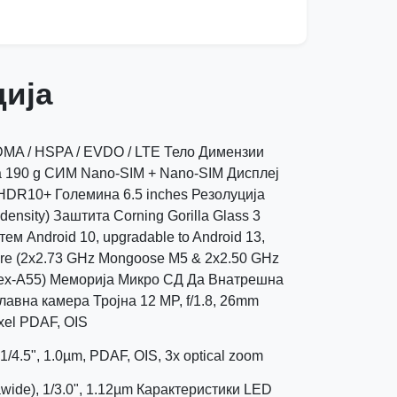
ија
MA / HSPA / EVDO / LTE Тело Димензии
на 190 g СИМ Nano-SIM + Nano-SIM Дисплеј
HDR10+ Големина 6.5 inches Резолуција
 density) Заштита Corning Gorilla Glass 3
 Android 10, upgradable to Android 13,
ore (2x2.73 GHz Mongoose M5 & 2x2.50 GHz
tex-A55) Меморија Микро СД Да Внатрешна
вна камера Тројна 12 MP, f/1.8, 26mm
ixel PDAF, OIS
 1/4.5", 1.0µm, PDAF, OIS, 3x optical zoom
rawide), 1/3.0", 1.12µm Карактеристики LED