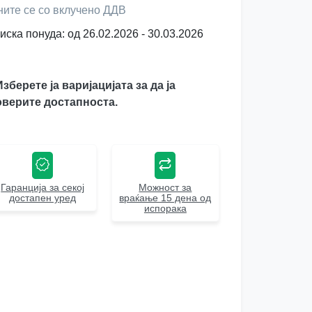
ните се со вклучено ДДВ
иска понуда: од 26.02.2026 - 30.03.2026
Изберете ја варијацијата за да ја
верите достапноста.
Гаранција за секој
Можност за
достапен уред
враќање 15 дена од
испорака