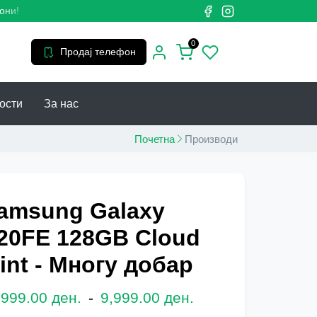
!
0
Продај телефон
ости
За нас
Почетна
Производи
amsung Galaxy
20FE 128GB Cloud
int - Многу добар
,999.00 ден.
-
9,999.00 ден.