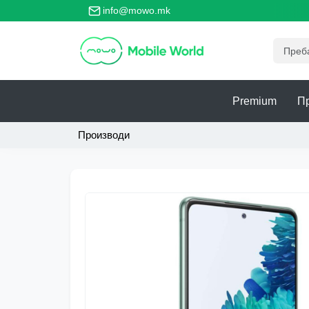
ето главно место за безбедно тргување со телефони!
info@mowo.mk
Premium
П
Производи