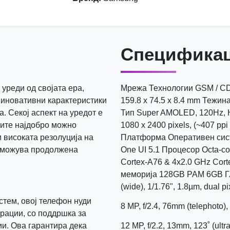
Спецификац
уреди од својата ера,
Мрежа Технологии GSM / CD
 иновативни карактеристики
159.8 x 74.5 x 8.4 mm Тежи
а. Секој аспект на уредот е
Тип Super AMOLED, 120Hz, 
ците најдобро можно
1080 x 2400 pixels, (~407 ppi
 високата резолуција на
Платформа Оперативен систем
озможува продолжена
One UI 5.1 Процесор Octa-c
Cortex-A76 & 4x2.0 GHz Cor
меморија 128GB РАМ 6GB Гла
(wide), 1/1.76", 1.8µm, dual p
стем, овој телефон нуди
8 MP, f/2.4, 76mm (telephoto),
рации, со поддршка за
и. Ова гарантира дека
12 MP, f/2.2, 13mm, 123˚ (ult