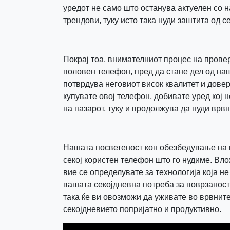
уредот не само што останува актуелен со 
трендови, туку исто така нуди заштита од с
Покрај тоа, внимателниот процес на провер
половен телефон, пред да стане дел од наш
потврдува неговиот висок квалитет и довер
купувате овој телефон, добивате уред кој 
на пазарот, туку и продолжува да нуди врв
Нашата посветеност кон обезбедување на 
секој користен телефон што го нудиме. Вло
вие се определувате за технологија која н
вашата секојдневна потреба за поврзаност 
така ќе ви овозможи да уживате во врвните
секојдневието попријатно и продуктивно.