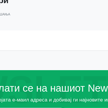
ри
АШАЊА
SLET
ати се на нашиот News
ојата е-маил адреса и добивај ги најновите