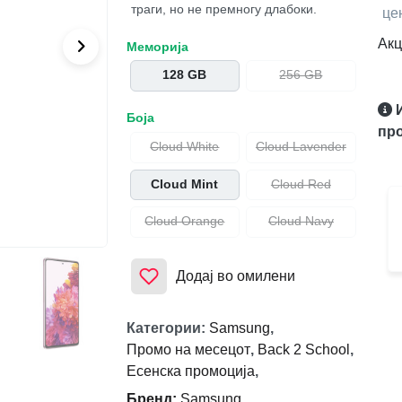
траги, но не премногу длабоки.
це
Акц
Меморија
128 GB
256 GB
Боја
про
Cloud White
Cloud Lavender
Cloud Mint
Cloud Red
Cloud Orange
Cloud Navy
Додај во омилени
Категории
:
Samsung
,
Промо на месецот
,
Back 2 School
,
Есенска промоција
,
Бренд
:
Samsung