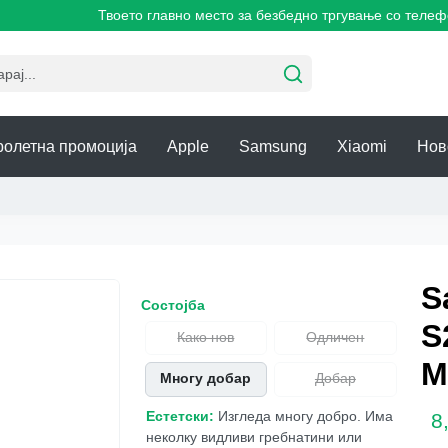
Твоето главно место за безбедно тргување со телефони
ролетна промоција
Apple
Samsung
Xiaomi
Нов
S
Состојба
S
Како нов
Одличен
M
Многу добар
Добар
Естетски:
Изгледа многу добро. Има
8
неколку видливи гребнатини или