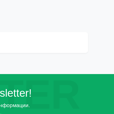
TER
letter!
 информации.