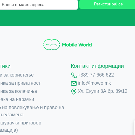
Регистрирај се
тики
Контакт информации
и за користење
+389 77 666 622
ика за приватност
info@mowo.mk
ика за колачиња
Ул. Скупи 3А бр. 39/12
ака на нарачки
 на повлекување и право на
ње/замена
шувачки приговор
амација)