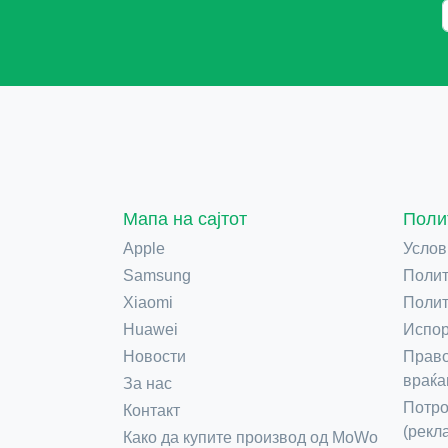
Мапа на сајтот
Поли
Apple
Услов
Samsung
Полит
Xiaomi
Полит
Huawei
Испор
Новости
Право
враќа
За нас
Потро
Контакт
(рекл
Како да купите производ од MoWo