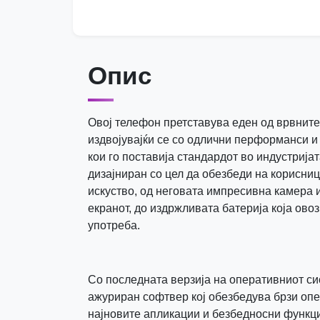
Опис
Овој телефон претставува еден од врвните 
издвојувајќи се со одлични перформанси и
кои го поставија стандардот во индустријат
дизајниран со цел да обезбеди на корисни
искуство, од неговата импресивна камера и
екранот, до издржливата батерија која ов
употреба.
Со последната верзија на оперативниот си
ажуриран софтвер кој обезбедува брзи опе
најновите апликации и безбедносни функци