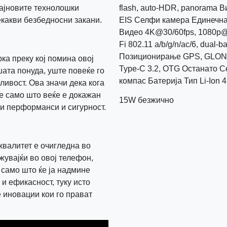
најновите технолошки
flash, auto-HDR, panorama В
екакви безбедносни закани.
EIS Селфи камера Единечна 3
Видео 4K@30/60fps, 1080p@
Fi 802.11 a/b/g/n/ac/6, dual-b
Позиционирање GPS, GLON
ка преку кој помина овој
Type-C 3.2, OTG Останато С
ата понуда, уште повеќе го
компас Батерија Тип Li-Io
ливост. Ова значи дека кога
не само што веќе е докажан
15W безжично
ни перформанси и сигурност.
квалитет е очигледна во
жувајќи во овој телефон,
е само што ќе ја надмине
и ефикасност, туку исто
 иновации кои го прават