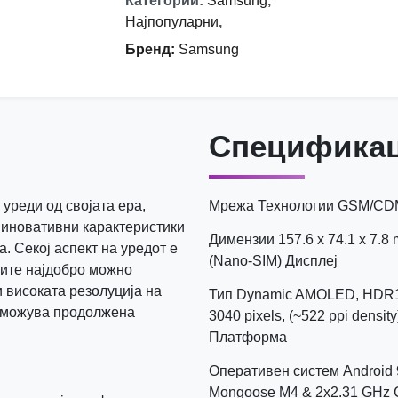
Категории
:
Samsung
,
Најпопуларни
,
Бренд
:
Samsung
Спецификац
уреди од својата ера,
Мрежа Технологии GSM/CD
 иновативни карактеристики
Димензии 157.6 x 74.1 x 7.
а. Секој аспект на уредот е
(Nano-SIM) Дисплеј
ците најдобро можно
 високата резолуција на
Тип Dynamic AMOLED, HDR10
озможува продолжена
3040 pixels, (~522 ppi densit
Платформа
Оперативен систем Android 
Mongoose M4 & 2x2.31 GHz C