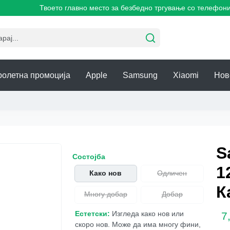
Твоето главно место за безбедно тргување со телефони!
ролетна промоција
Apple
Samsung
Xiaomi
Нов
S
Состојба
1
Како нов
Одличен
К
Многу добар
Добар
Естетски:
Изгледа како нов или
7
скоро нов. Може да има многу фини,