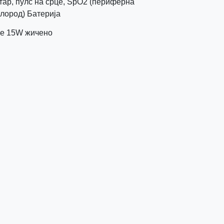
тар, пулс на срце, SpO2 (периферна
слород) Батерија
ње 15W жичено