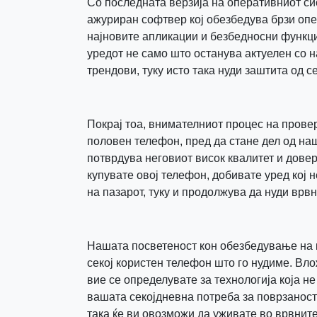
Со последната верзија на оперативниот си
ажуриран софтвер кој обезбедува брзи опе
најновите апликации и безбедносни функци
уредот не само што останува актуелен со 
трендови, туку исто така нуди заштита од с
Покрај тоа, внимателниот процес на провер
половен телефон, пред да стане дел од наш
потврдува неговиот висок квалитет и довер
купувате овој телефон, добивате уред кој 
на пазарот, туку и продолжува да нуди врв
Нашата посветеност кон обезбедување на 
секој користен телефон што го нудиме. Вло
вие се определувате за технологија која н
вашата секојдневна потреба за поврзаност 
така ќе ви овозможи да уживате во врвните