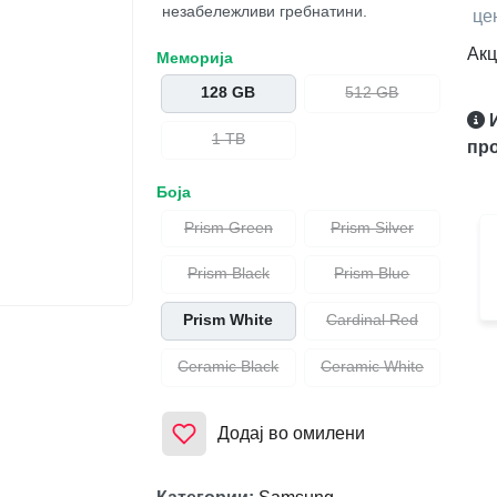
незабележливи гребнатини.
це
Акц
Меморија
128 GB
512 GB
1 TB
про
Боја
Prism Green
Prism Silver
Prism Black
Prism Blue
Prism White
Cardinal Red
Ceramic Black
Ceramic White
Додај во омилени