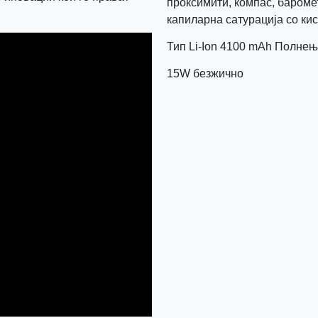
проксимити, компас, бароме
капиларна сатурација со ки
Тип Li-Ion 4100 mAh Полне
15W безжично