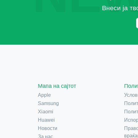
Внеси ја тв
Мапа на сајтот
Поли
Apple
Услов
Samsung
Полит
Xiaomi
Полит
Huawei
Испор
Новости
Право
враќа
За нас