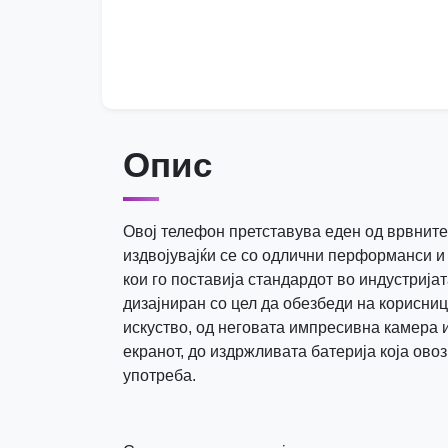
Опис
Овој телефон претставува еден од врвните 
издвојувајќи се со одлични перформанси и
кои го поставија стандардот во индустријат
дизајниран со цел да обезбеди на корисни
искуство, од неговата импресивна камера и
екранот, до издржливата батерија која ов
употреба.