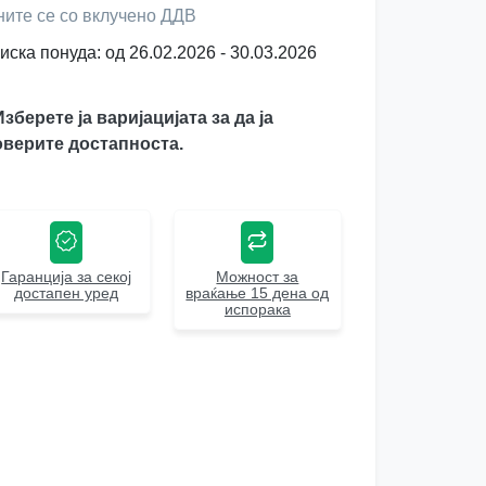
ните се со вклучено ДДВ
иска понуда: од 26.02.2026 - 30.03.2026
Изберете ја варијацијата за да ја
верите достапноста.
Гаранција за секој
Можност за
достапен уред
враќање 15 дена од
испорака