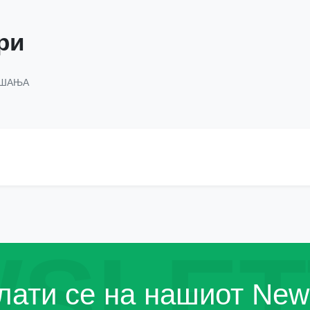
ри
АШАЊА
SLET
ати се на нашиот News