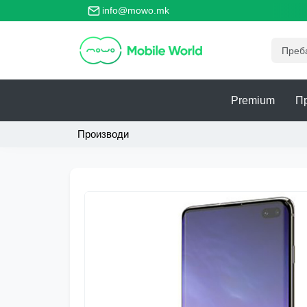
 главно место за безбедно тргување со телефони!
info@mowo.mk
Premium
П
Производи