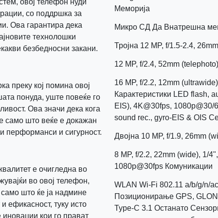
стем, овој телефон нуди
Меморија
рации, со поддршка за
и. Ова гарантира дека
Микро СД Да Внатрешна ме
најновите технолошки
Тројна 12 MP, f/1.5-2.4, 26mm
екакви безбедносни закани.
12 MP, f/2.4, 52mm (telephoto)
16 MP, f/2.2, 12mm (ultrawide)
ка преку кој помина овој
Карактеристики LED flash, 
ата понуда, уште повеќе го
EIS), 4K@30fps, 1080p@30/6
ливост. Ова значи дека кога
sound rec., gyro-EIS & OIS 
не само што веќе е докажан
ни перформанси и сигурност.
Двојна 10 MP, f/1.9, 26mm (w
8 MP, f/2.2, 22mm (wide), 1/
1080p@30fps Комуникации
квалитет е очигледна во
жувајќи во овој телефон,
WLAN Wi-Fi 802.11 a/b/g/n/ac/
е само што ќе ја надмине
Позиционирање GPS, GLON
и ефикасност, туку исто
Type-C 3.1 Останато Сензори
 иновации кои го прават