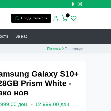
0
Продај телефон
ости
За нас
Почетна
Производи
amsung Galaxy S10+
28GB Prism White -
ако нов
,999.00 ден.
-
12,999.00 ден.