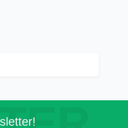
TER
letter!