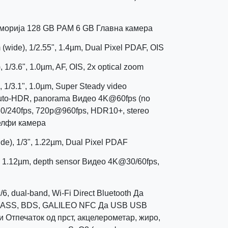
морија 128 GB РАМ 6 GB Главна камера
 (wide), 1/2.55", 1.4µm, Dual Pixel PDAF, OIS
, 1/3.6", 1.0µm, AF, OIS, 2x optical zoom
, 1/3.1", 1.0µm, Super Steady video
auto-HDR, panorama Видео 4K@60fps (no
0/240fps, 720p@960fps, HDR10+, stereo
Селфи камера
ide), 1/3", 1.22µm, Dual Pixel PDAF
4", 1.12µm, depth sensor Видео 4K@30/60fps,
6, dual-band, Wi-Fi Direct Bluetooth Да
ASS, BDS, GALILEO NFC Да USB USB
 Отпечаток од прст, акцелерометар, жиро,