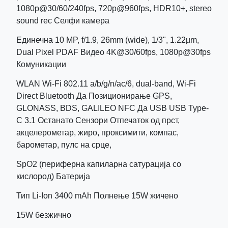
1080p@30/60/240fps, 720p@960fps, HDR10+, stereo
sound rec Селфи камера
Единечна 10 MP, f/1.9, 26mm (wide), 1/3", 1.22µm,
Dual Pixel PDAF Видео 4K@30/60fps, 1080p@30fps
Комуникации
WLAN Wi-Fi 802.11 a/b/g/n/ac/6, dual-band, Wi-Fi
Direct Bluetooth Да Позиционирање GPS,
GLONASS, BDS, GALILEO NFC Да USB USB Type-
C 3.1 Останато Сензори Отпечаток од прст,
акцелерометар, жиро, проксимити, компас,
барометар, пулс на срце,
SpO2 (периферна капиларна сатурација со
кислород) Батерија
Тип Li-Ion 3400 mAh Полнење 15W жичено
15W безжично