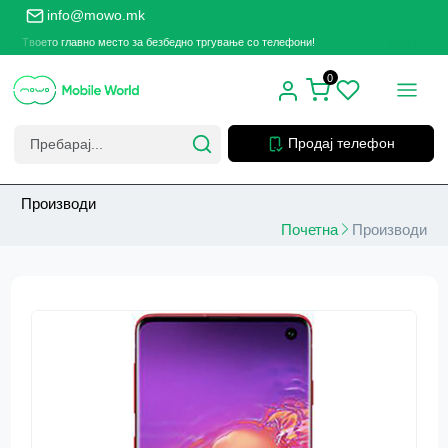
info@mowo.mk
Твоето главно место за безбедно тргување со телефони!
0
Продај телефон
Производи
Почетна
Производи