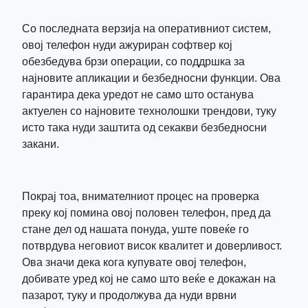
Со последната верзија на оперативниот систем,
овој телефон нуди ажуриран софтвер кој
обезбедува брзи операции, со поддршка за
најновите апликации и безбедносни функции. Ова
гарантира дека уредот не само што останува
актуелен со најновите технолошки трендови, туку
исто така нуди заштита од секакви безбедносни
закани.
Покрај тоа, внимателниот процес на проверка
преку кој помина овој половен телефон, пред да
стане дел од нашата понуда, уште повеќе го
потврдува неговиот висок квалитет и доверливост.
Ова значи дека кога купувате овој телефон,
добивате уред кој не само што веќе е докажан на
пазарот, туку и продолжува да нуди врвни