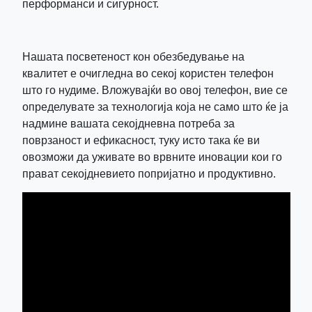
перформанси и сигурност.
Нашата посветеност кон обезбедување на
квалитет е очигледна во секој користен телефон
што го нудиме. Вложувајќи во овој телефон, вие се
определувате за технологија која не само што ќе ја
надмине вашата секојдневна потреба за
поврзаност и ефикасност, туку исто така ќе ви
овозможи да уживате во врвните иновации кои го
прават секојдневието попријатно и продуктивно.