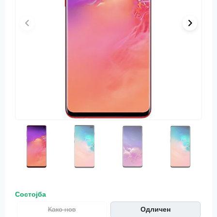
Состојба
Како нов
Одличен