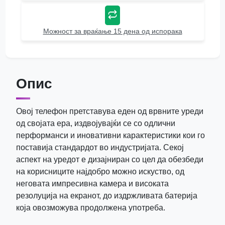
Можност за враќање 15 дена од испорака
Опис
Овој телефон претставува еден од врвните уреди
од својата ера, издвојувајќи се со одлични
перформанси и иновативни карактеристики кои го
поставија стандардот во индустријата. Секој
аспект на уредот е дизајниран со цел да обезбеди
на корисниците најдобро можно искуство, од
неговата импресивна камера и високата
резолуција на екранот, до издржливата батерија
која овозможува продолжена употреба.