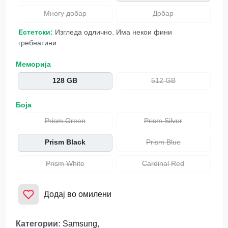
Многу добар
Добар
Естетски:
Изгледа одлично. Има некои фини
гребнатини.
Меморија
128 GB
512 GB
Боја
Prism Green
Prism Silver
Prism Black
Prism Blue
Prism White
Cardinal Red
Додај во омилени
Категории
:
Samsung
,