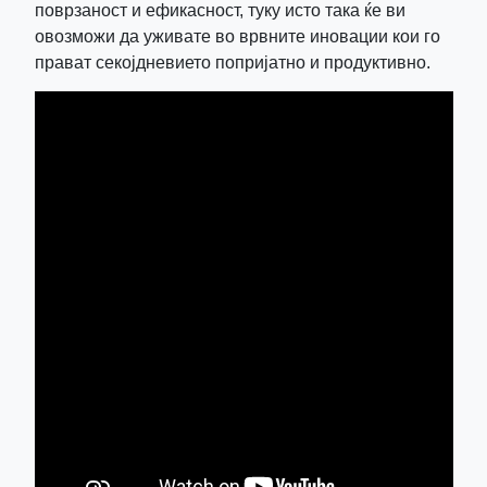
поврзаност и ефикасност, туку исто така ќе ви
овозможи да уживате во врвните иновации кои го
прават секојдневието попријатно и продуктивно.