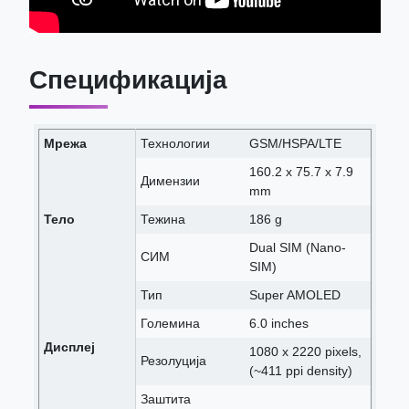
Спецификација
Мрежа
Технологии
GSM/HSPA/LTE
160.2 x 75.7 x 7.9
Димензии
mm
Тело
Тежина
186 g
Dual SIM (Nano-
СИМ
SIM)
Тип
Super AMOLED
Големина
6.0 inches
Дисплеј
1080 x 2220 pixels,
Резолуција
(~411 ppi density)
Заштита