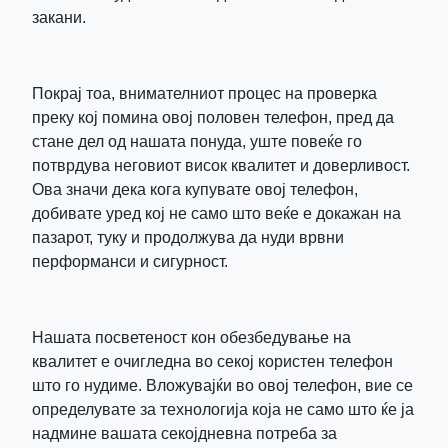
закани.
Покрај тоа, внимателниот процес на проверка
преку кој помина овој половен телефон, пред да
стане дел од нашата понуда, уште повеќе го
потврдува неговиот висок квалитет и доверливост.
Ова значи дека кога купувате овој телефон,
добивате уред кој не само што веќе е докажан на
пазарот, туку и продолжува да нуди врвни
перформанси и сигурност.
Нашата посветеност кон обезбедување на
квалитет е очигледна во секој користен телефон
што го нудиме. Вложувајќи во овој телефон, вие се
определувате за технологија која не само што ќе ја
надмине вашата секојдневна потреба за