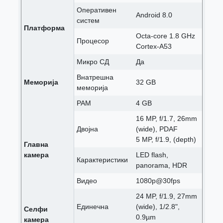
Оперативен
Android 8.0
систем
Платформа
Octa-core 1.8 GHz
Процесор
Cortex-A53
Микро СД
Да
Внатрешна
Меморија
32 GB
меморија
РАМ
4 GB
16 MP, f/1.7, 26mm
Двојна
(wide), PDAF
5 MP, f/1.9, (depth)
Главна
камера
LED flash,
Карактеристики
panorama, HDR
Видео
1080p@30fps
24 MP, f/1.9, 27mm
Единечна
(wide), 1/2.8",
Селфи
0.9µm
камера