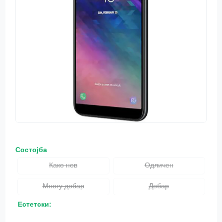
Состојба
Како нов
Одличен
Многу добар
Добар
Естетски: