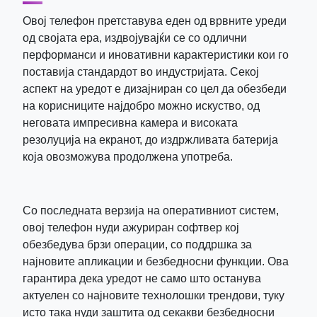
Овој телефон претставува еден од врвните уреди
од својата ера, издвојувајќи се со одлични
перформанси и иновативни карактеристики кои го
поставија стандардот во индустријата. Секој
аспект на уредот е дизајниран со цел да обезбеди
на корисниците најдобро можно искуство, од
неговата импресивна камера и високата
резолуција на екранот, до издржливата батерија
која овозможува продолжена употреба.
Со последната верзија на оперативниот систем,
овој телефон нуди ажуриран софтвер кој
обезбедува брзи операции, со поддршка за
најновите апликации и безбедносни функции. Ова
гарантира дека уредот не само што останува
актуелен со најновите технолошки трендови, туку
исто така нуди заштита од секакви безбедносни