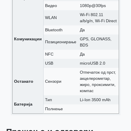
Видео
1080p@30fps
Wi-Fi 802.11
WLAN
a/b/g/n, Wi-Fi Direct
Bluetooth
Да
Комуникации
GPS, GLONASS,
Позиционирање
BDS
NFC
Да
USB
microUSB 2.0
Отпечаток од прст,
акцелерометар,
Останато
Сензори
жиро, проксимити,
компас
Тип
Li-Ion 3500 mAh
Батерија
Полнење