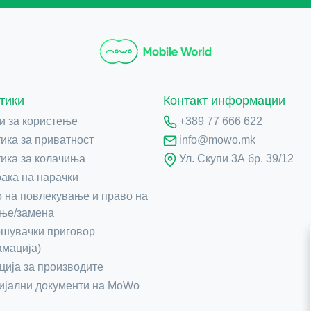
тики
Контакт информации
и за користење
+389 77 666 622
ика за приватност
info@mowo.mk
ика за колачиња
Ул. Скупи 3А бр. 39/12
ака на нарачки
 на повлекување и право на
ње/замена
шувачки приговор
амација)
ција за производите
јални документи на MoWo