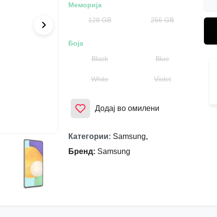
Меморија
128 GB
256 GB
Боја
Black
Blue
White
Violet
Додај во омилени
Категории
:
Samsung
,
Бренд
:
Samsung