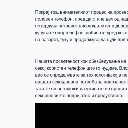
Покрај тоа, внимателниот процес на провер
половен телефон, пред да стане дел од наш
потврдува неговиот висок квалитет и довер
купувате овој телефон, добивате уред кој 
на пазарот, туку и продолжува да нуди врв
Нашата посветеност кон обезбедување на 
секој користен телефон што го нудиме. Вло
вие се определувате за технологија која н
вашата секојдневна потреба за поврзаност 
така ќе ви овозможи да уживате во врвните
секојдневието попријатно и продуктивно.