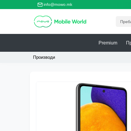
вно место за безбедно тргување со телефони!
info@mowo.mk
Premium
П
Производи