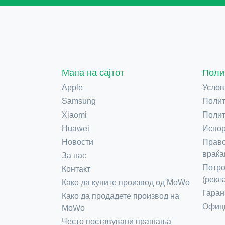
Мапа на сајтот
Поли
Apple
Услов
Samsung
Полит
Xiaomi
Полит
Huawei
Испор
Новости
Право
враќа
За нас
Потро
Контакт
(рекл
Како да купите производ од MoWo
Гаран
Како да продадете производ на
Офици
MoWo
Често поставувани прашања