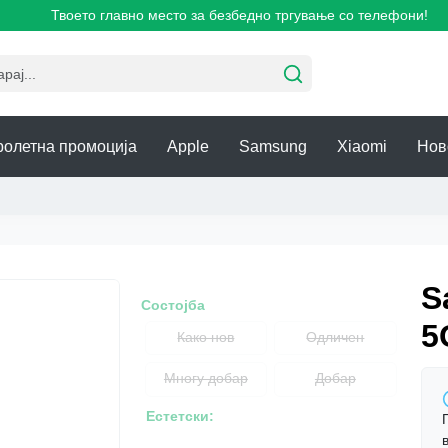
Твоето главно место за безбедно тргување со телефони!
ролетна промоција
Apple
Samsung
Xiaomi
Нов
S
Состојба
5
Како нов
Одличен
Многу добар
Добар
Естетски: