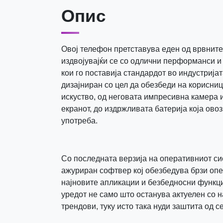
Опис
Овој телефон претставува еден од врвните 
издвојувајќи се со одлични перформанси и
кои го поставија стандардот во индустријат
дизајниран со цел да обезбеди на корисни
искуство, од неговата импресивна камера и
екранот, до издржливата батерија која ов
употреба.
Со последната верзија на оперативниот си
ажуриран софтвер кој обезбедува брзи опе
најновите апликации и безбедносни функци
уредот не само што останува актуелен со 
трендови, туку исто така нуди заштита од с