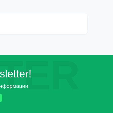
TER
letter!
 информации.