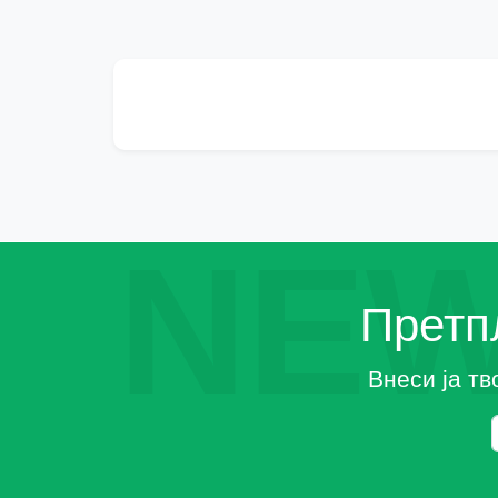
NEW
Претпл
Внеси ја тв