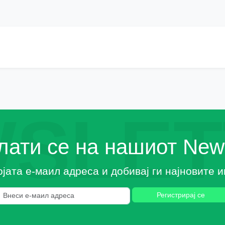
SLET
ати се на нашиот News
ојата е-маил адреса и добивај ги најновите
Регистрирај се