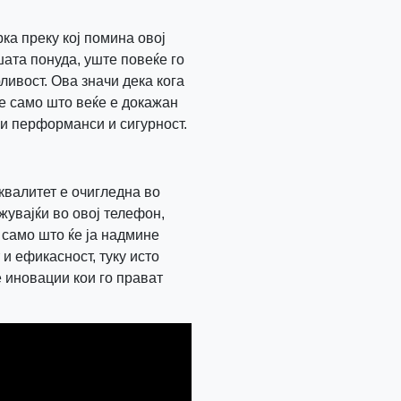
ка преку кој помина овој
ата понуда, уште повеќе го
ливост. Ова значи дека кога
не само што веќе е докажан
ни перформанси и сигурност.
квалитет е очигледна во
жувајќи во овој телефон,
е само што ќе ја надмине
и ефикасност, туку исто
 иновации кои го прават