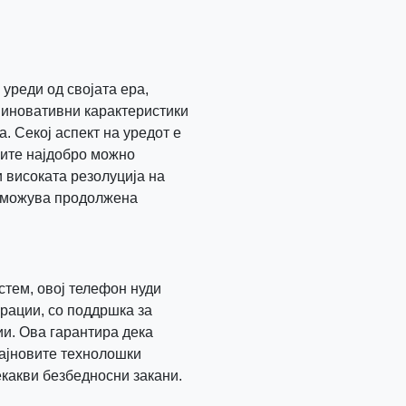
уреди од својата ера,
 иновативни карактеристики
а. Секој аспект на уредот е
ците најдобро можно
 високата резолуција на
озможува продолжена
стем, овој телефон нуди
рации, со поддршка за
и. Ова гарантира дека
најновите технолошки
екакви безбедносни закани.