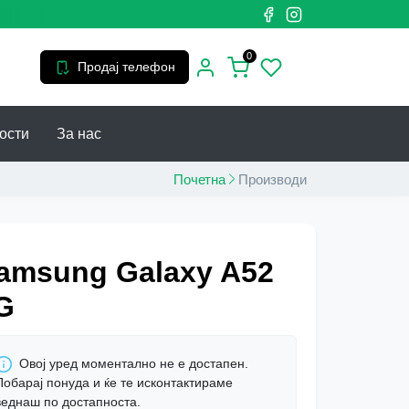
0
Продај телефон
ости
За нас
Почетна
Производи
amsung Galaxy A52
G
Овој уред моментално не е достапен.
Побарај понуда и ќе те исконтактираме
веднаш по достапноста.