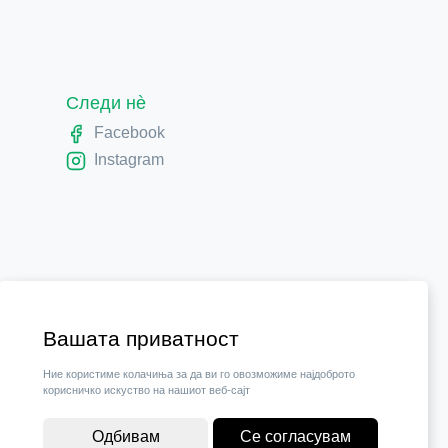
Следи нè
Facebook
Instagram
Вашата приватност
Ние користиме колачиња за да ви го овозможиме најдоброто
корисничко искуство на нашиот веб-сајт
Одбивам
Се согласувам