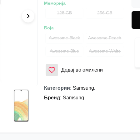
Меморија
128 GB
256 GB
Боја
Awesome Black
Awesome Peach
Awesome Blue
Awesome White
Додај во омилени
Категории
:
Samsung
,
Бренд
:
Samsung