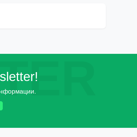
TER
letter!
 информации.