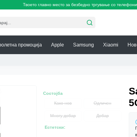
Твоето главно место за безбедно тргување со телефони!
ролетна промоција
Apple
Samsung
Xiaomi
Нов
S
Состојба
5
Како нов
Одличен
Многу добар
Добар
Естетски: