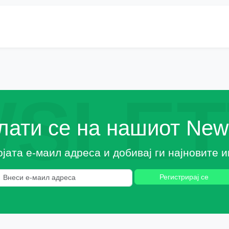
SLET
ати се на нашиот News
ојата е-маил адреса и добивај ги најновите
Регистрирај се