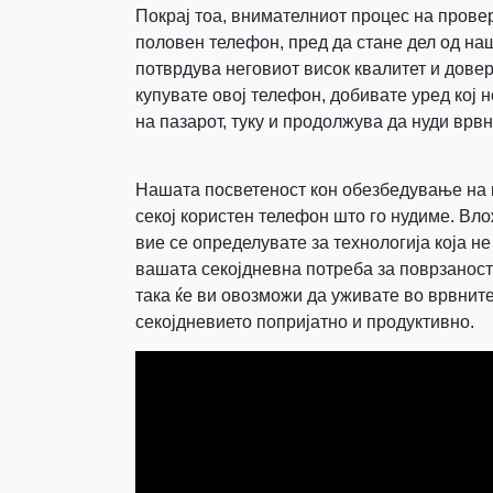
Покрај тоа, внимателниот процес на провер
половен телефон, пред да стане дел од наш
потврдува неговиот висок квалитет и довер
купувате овој телефон, добивате уред кој 
на пазарот, туку и продолжува да нуди врв
Нашата посветеност кон обезбедување на 
секој користен телефон што го нудиме. Вло
вие се определувате за технологија која н
вашата секојдневна потреба за поврзаност 
така ќе ви овозможи да уживате во врвните
секојдневието попријатно и продуктивно.