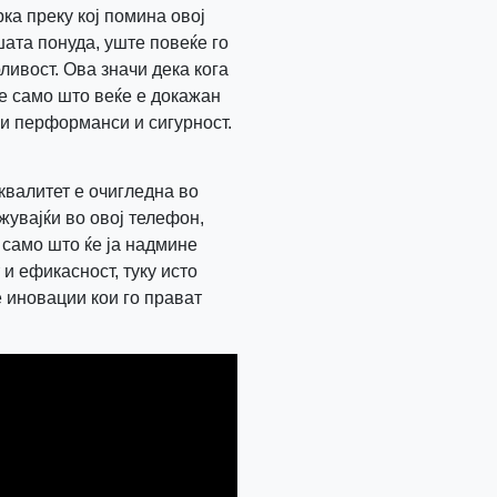
ка преку кој помина овој
ата понуда, уште повеќе го
ливост. Ова значи дека кога
не само што веќе е докажан
ни перформанси и сигурност.
квалитет е очигледна во
жувајќи во овој телефон,
е само што ќе ја надмине
и ефикасност, туку исто
 иновации кои го прават