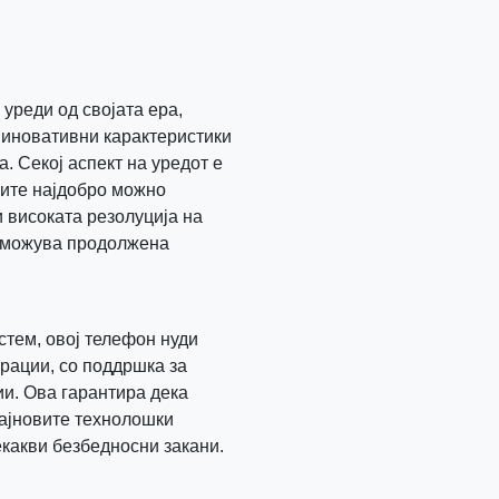
уреди од својата ера,
 иновативни карактеристики
а. Секој аспект на уредот е
ците најдобро можно
 високата резолуција на
озможува продолжена
стем, овој телефон нуди
рации, со поддршка за
и. Ова гарантира дека
најновите технолошки
екакви безбедносни закани.