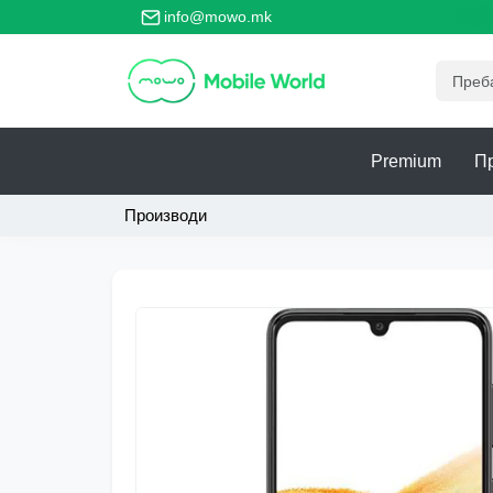
 главно место за безбедно тргување со телефони!
info@mowo.mk
Premium
П
Производи