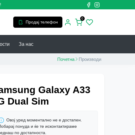
0
Продај телефон
ости
За нас
Почетна
Производи
amsung Galaxy A33
G Dual Sim
Овој уред моментално не е достапен.
Побарај понуда и ќе те исконтактираме
веднаш по достапноста.