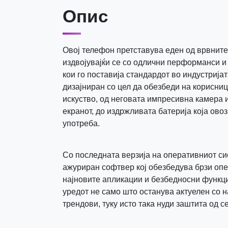
Опис
Овој телефон претставува еден од врвните 
издвојувајќи се со одлични перформанси и
кои го поставија стандардот во индустријат
дизајниран со цел да обезбеди на корисни
искуство, од неговата импресивна камера и
екранот, до издржливата батерија која ов
употреба.
Со последната верзија на оперативниот си
ажуриран софтвер кој обезбедува брзи опе
најновите апликации и безбедносни функци
уредот не само што останува актуелен со 
трендови, туку исто така нуди заштита од с