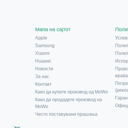
Мапа на сајтот
Поли
Apple
Услов
Samsung
Полит
Xiaomi
Полит
Huawei
Испор
Новости
Право
враќа
За нас
Потро
Контакт
(рекл
Како да купите производ од MoWo
Гаран
Како да продадете производ на
Офици
MoWo
Често поставувани прашања