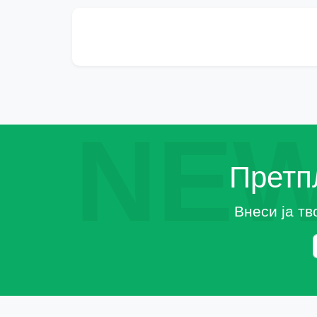
NEW
Претпл
Внеси ја тв