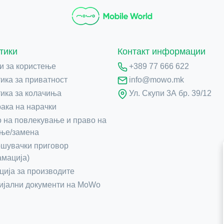
тики
Контакт информации
и за користење
+389 77 666 622
ика за приватност
info@mowo.mk
ика за колачиња
Ул. Скупи 3А бр. 39/12
ака на нарачки
 на повлекување и право на
ње/замена
шувачки приговор
амација)
ција за производите
јални документи на MoWo