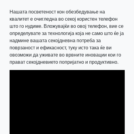
Нашата посветеност кон обезбедување на
квалитет е очигледна во секој користен телефон
што го нудиме. Вложувајќи во овој телефон, вие се
определувате за технологија која не само што ќе ја
надмине вашата секојдневна потреба за
поврзаност и ефикасност, туку исто така ќе ви
овозможи да уживате во врвните иновации кои го
прават секојдневието попријатно и продуктивно.