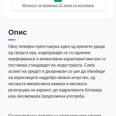
Можност за враќање 15 дена од испорака
Опис
Овој телефон претставува еден од врвните уреди
од својата ера, издвојувајќи се со одлични
перформанси и иновативни карактеристики кои го
поставија стандардот во индустријата. Секој
аспект на уредот е дизајниран со цел да обезбеди
на корисниците најдобро можно искуство, од
неговата импресивна камера и високата
резолуција на екранот, до издржливата батерија
која овозможува продолжена употреба.
Со последната верзија на оперативниот систем,