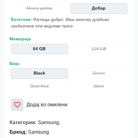
Многу добар
Добар
Естетски:
Изгледа добро. Има неколку длабоки
гребнатини или видливи траги.
Меморија
64 GB
128 GB
Боја
Black
Green
Dark Red
Silver
Додај во омилени
Категории
:
Samsung
,
Бренд
:
Samsung