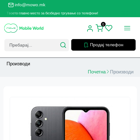
info@mowo.mk
Твоето главно место за безбедно тргување со телефони!
Твое
0
Продај телефон
Производи
Почетна
Производи