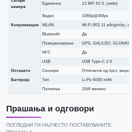
Селфи
Единечна
13 MP, f/2.0, (wide)
камера
Видео
1080p@30fps
Комуникации
WLAN
Wi-Fi 802.11 a/b/g/n/ac, du
Bluetooth
Да
Позиционирање
GPS, GALILEO, GLONASS
NFC
Да
USB
USB Type-C 2.0
Останато
Сензори
Отпечаток од прст, акцел
Батерија
Тип
Li-Po 5000 mAh
Полнење
15W жичено
Прашања и одговори
ПОГЛЕДНИ ГИ НАЈЧЕСТО ПОСТАВУВАНИТЕ