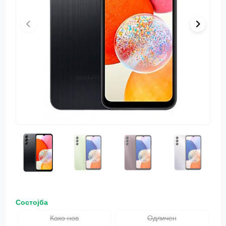
Состојба
Како нов
Одличен