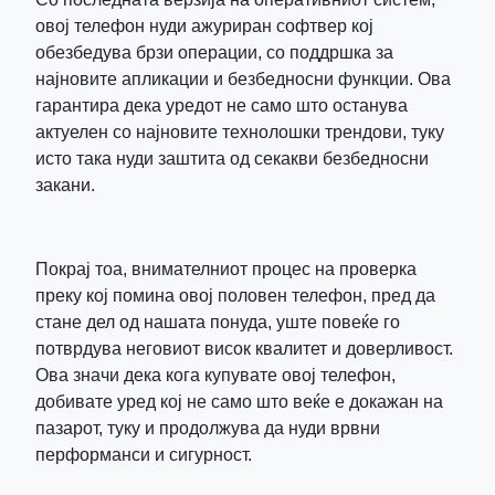
овој телефон нуди ажуриран софтвер кој
обезбедува брзи операции, со поддршка за
најновите апликации и безбедносни функции. Ова
гарантира дека уредот не само што останува
актуелен со најновите технолошки трендови, туку
исто така нуди заштита од секакви безбедносни
закани.
Покрај тоа, внимателниот процес на проверка
преку кој помина овој половен телефон, пред да
стане дел од нашата понуда, уште повеќе го
потврдува неговиот висок квалитет и доверливост.
Ова значи дека кога купувате овој телефон,
добивате уред кој не само што веќе е докажан на
пазарот, туку и продолжува да нуди врвни
перформанси и сигурност.