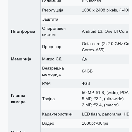
Големина
6.6 inches
Резолуција
1080 x 2408 pixels, (~400 
Заштита
Оперативен
Платформа
Android 13, One UI Core 5
систем
Octa-core (2x2.0 GHz Cor
Процесор
Cortex-A55)
Меморија
Микро СД
Да
Внатрешна
64GB
меморија
РАМ
4GB
50 MP, f/1.8, (wide), PDAF
Главна
Тројна
5 MP, f/2.2, (ultrawide)
камера
2 MP, f/2.4, (macro)
Карактеристики
LED flash, panorama, HD
Видео
1080p@30fps