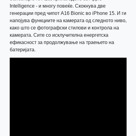
Intelligence - и многу повеќе. Скокнува две
генерации пред чипот A16 Bionic во iPhone 15. И ги
напојува функциите на камерата од следното ниво,
како што се фотографски стилови и контрола на
камерата. Сите со исклучителна енергетска
ефикасност за продолжување на траењето на
батеријата.