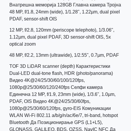
Внатрешна меморија 128GB Главна камера Тројна
48 MP, f/1.8, 24mm (wide), 1/1.28", 1.22µm, dual pixel
PDAF, sensor-shift OIS
12 MP, f/2.8, 120mm (periscope telephoto), 1/3.06",
1.12µm, dual pixel PDAF, 3D sensor‑shift OIS, 5x
optical zoom
48 MP, f/2.2, 13mm (ultrawide), 1/2.55", 0.7µm, PDAF
TOF 3D LiDAR scanner (depth) Карактеристики
Dual-LED dual-tone flash, HDR (photo/panorama)
Видео 4K@24/25/30/60/100/120fps,
1080p@25/30/60/120/240fps Селфи камера
Единечна 12 MP, f/1.9, 23mm (wide), 1/3.6", 1.0µm,
PDAF, OIS Видео 4K@24/25/30/60fps,
1080p@25/30/60/120fps, gyro-EIS Комуникации
WLAN Wi-Fi 802.11 a/b/g/n/ac/6e/7, tri-band, hotspot
Bluetooth Да Позиционирање GPS (L1+L5),
GLONASS, GALILEO, BDS, QZSS, NavIC NFC Да