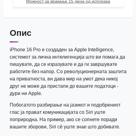
Можност за враќање 15 дена од испорака
Опис
iPhone 16 Pro е создаден за Apple Intelligence,
системот за лична интелигенција што ви помага да
пишувате, да се изразувате и да ги завршувате
работите без напор. Со револуционерната заштита
на приватноста, ви дава мир на умот дека никој
друг не може да пристапи до вашите податоци -
дури ни Apple.
Побогатото разбирање на јазикот и подобрениот
глас ја прават комуникацијата со Siri уште
поприродна. На пример, ако се сопнете поради
вашите зборови, Siri сè уште знае што добивате.