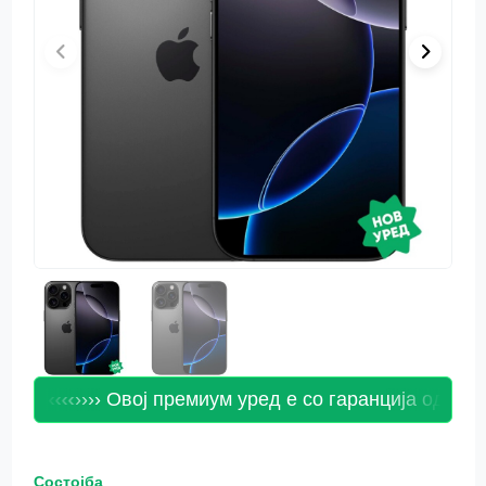
и! ‹‹‹‹
›››› Овој премиум уред е со гаранција од 24 мес
Состојба