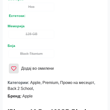
Нов
Естетски:
Меморија
128 GB
Боја
Black Titanium
Додај во омилени
Категории
:
Apple
,
Premium
,
Промо на месецот
,
Back 2 School
,
Бренд
:
Apple