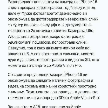
Разновидниот нов систем на камера на iPhone 16
снима прекрасни фотографии - од блиску или од
далеку. Фјужн фотоапаратот два-во-едно ви
овозможува да фотографирате неверојатни слики
со супер висока резолуција или да зумирате со
телефото со 2x оптички квалитет. Камерата Ultra
Wide снима екстремни макро фотографии
одблиску или пошироки, попространи слики.
Севкупно, тоа е како да имате четири леќи во
вашиот џеб. А со просторното снимање, можете
дури и да снимате фотографии и видеа во 3D, што
можете да ги гледате со Apple Vision Pro.
Со своите преуредени камери, iPhone 16 ви
овозможува да снимате магични фотографии и
видеа на сосема нов начин користејќи просторно
снимање. Така, можете повторно да ги доживеете
тие моменти во извонредно 3D со Apple Vision Pro.
Запознајте го A18, прилагодено за Apple