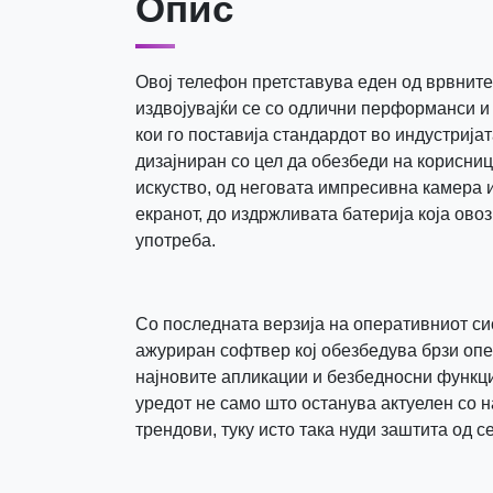
Опис
Овој телефон претставува еден од врвните 
издвојувајќи се со одлични перформанси и
кои го поставија стандардот во индустријат
дизајниран со цел да обезбеди на корисни
искуство, од неговата импресивна камера и
екранот, до издржливата батерија која ов
употреба.
Со последната верзија на оперативниот си
ажуриран софтвер кој обезбедува брзи опе
најновите апликации и безбедносни функци
уредот не само што останува актуелен со 
трендови, туку исто така нуди заштита од с