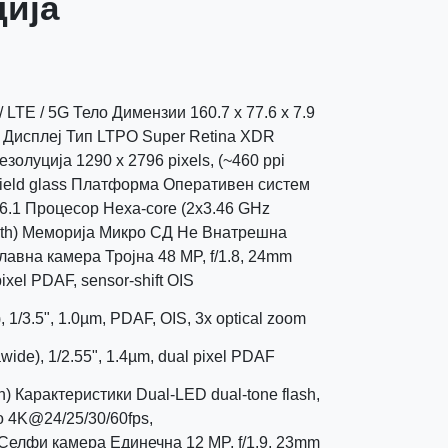
ија
LTE / 5G Тело Димензии 160.7 x 77.6 x 7.9
Дисплеј Тип LTPO Super Retina XDR
золуција 1290 x 2796 pixels, (~460 ppi
hield glass Платформа Оперативен систем
7.6.1 Процесор Hexa-core (2x3.46 GHz
oth) Меморија Микро СД Не Внатрешна
вна камера Тројна 48 MP, f/1.8, 24mm
pixel PDAF, sensor-shift OIS
, 1/3.5", 1.0µm, PDAF, OIS, 3x optical zoom
awide), 1/2.55", 1.4µm, dual pixel PDAF
) Карактеристики Dual-LED dual-tone flash,
 4K@24/25/30/60fps,
Селфи камера Единечна 12 MP, f/1.9, 23mm