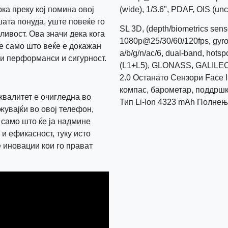
ка преку кој помина овој
(wide), 1/3.6", PDAF, OIS (un
ата понуда, уште повеќе го
SL 3D, (depth/biometrics sen
ливост. Ова значи дека кога
1080p@25/30/60/120fps, gyr
не само што веќе е докажан
a/b/g/n/ac/6, dual-band, ho
ни перформанси и сигурност.
(L1+L5), GLONASS, GALILEO
2.0 Останато Сензори Face I
компас, барометар, поддршк
квалитет е очигледна во
Тип Li-Ion 4323 mAh Полнењ
жувајќи во овој телефон,
е само што ќе ја надмине
и ефикасност, туку исто
 иновации кои го прават