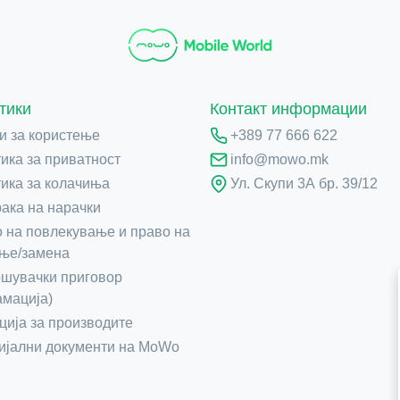
тики
Контакт информации
и за користење
+389 77 666 622
ика за приватност
info@mowo.mk
ика за колачиња
Ул. Скупи 3А бр. 39/12
ака на нарачки
 на повлекување и право на
ње/замена
шувачки приговор
амација)
ција за производите
јални документи на MoWo