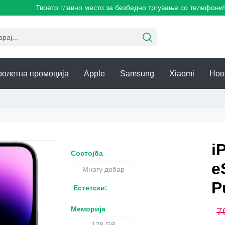
Твоето главно место за безбедно тргување со телефони!
ролетна промоција
Apple
Samsung
Xiaomi
Нов
i
Состојба
e
Многу добар
P
Естетски:
Меморија
7
128 GB