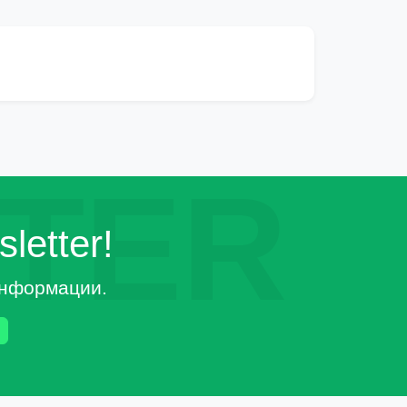
TER
letter!
 информации.