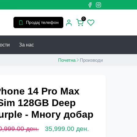
0
Продај телефон
ости
За нас
Почетна
Производи
Phone 14 Pro Max
Sim 128GB Deep
urple - Многу добар
0,999.00 ден.
35,999.00 ден.