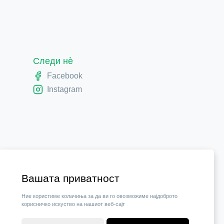
Следи нè
Facebook
Instagram
Вашата приватност
Ние користиме колачиња за да ви го овозможиме најдоброто
корисничко искуство на нашиот веб-сајт