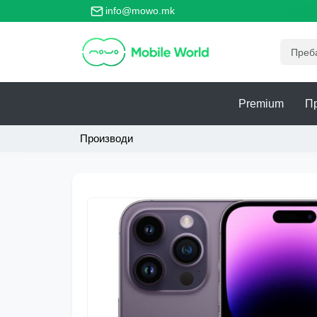
главно место за безбедно тргување со телефони!
info@mowo.mk
Premium
П
Производи