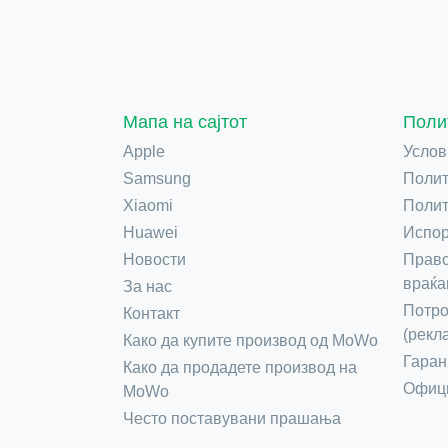
Мапа на сајтот
Поли
Apple
Услов
Samsung
Полит
Xiaomi
Полит
Huawei
Испор
Новости
Право
враќа
За нас
Потро
Контакт
(рекл
Како да купите производ од MoWo
Гаран
Како да продадете производ на
Офици
MoWo
Често поставувани прашања