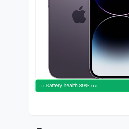
›››› Battery health 89% ‹‹‹‹