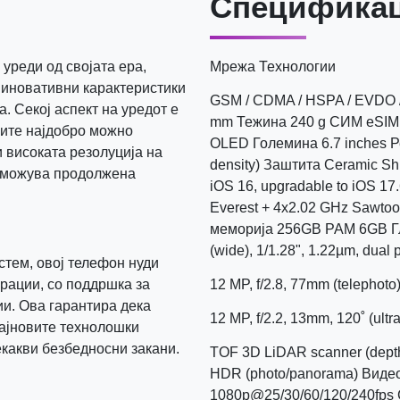
Спецификац
уреди од својата ера,
Мрежа Технологии
 иновативни карактеристики
GSM / CDMA / HSPA / EVDO / 
а. Секој аспект на уредот е
mm Тежина 240 g СИМ eSIM 
ците најдобро можно
OLED Големина 6.7 inches Ре
 високата резолуција на
density) Заштита Ceramic S
озможува продолжена
iOS 16, upgradable to iOS 1
Everest + 4x2.02 GHz Sawto
меморија 256GB РАМ 6GB Гла
(wide), 1/1.28", 1.22µm, dual 
стем, овој телефон нуди
рации, со поддршка за
12 MP, f/2.8, 77mm (telephoto)
и. Ова гарантира дека
12 MP, f/2.2, 13mm, 120˚ (ultr
најновите технолошки
екакви безбедносни закани.
TOF 3D LiDAR scanner (depth
HDR (photo/panorama) Видео
1080p@25/30/60/120/240fps 