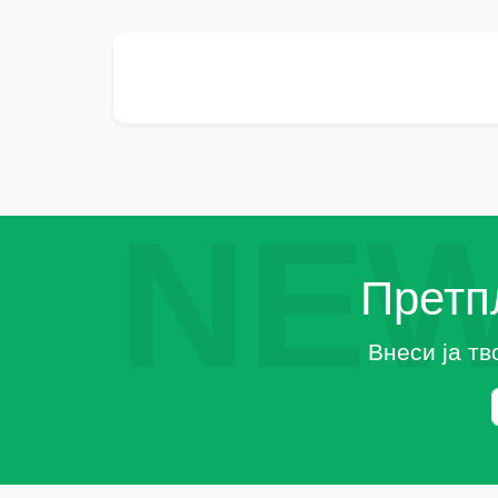
NEW
Претпл
Внеси ја тв