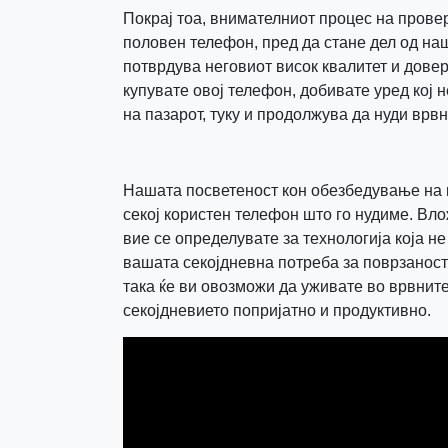
Покрај тоа, внимателниот процес на провер
половен телефон, пред да стане дел од наш
потврдува неговиот висок квалитет и довер
купувате овој телефон, добивате уред кој 
на пазарот, туку и продолжува да нуди врв
Нашата посветеност кон обезбедување на 
секој користен телефон што го нудиме. Вло
вие се определувате за технологија која н
вашата секојдневна потреба за поврзаност 
така ќе ви овозможи да уживате во врвните
секојдневието попријатно и продуктивно.