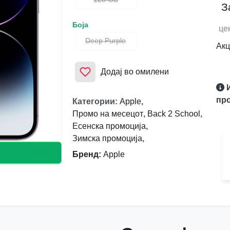
З
Боја
це
Deep Purple
Акц
Додај во омилени
про
Категории
:
Apple
,
Промо на месецот
,
Back 2 School
,
Есенска промоција
,
Зимска промоција
,
›››› Battery health 89% ‹‹‹‹
Бренд
:
Apple