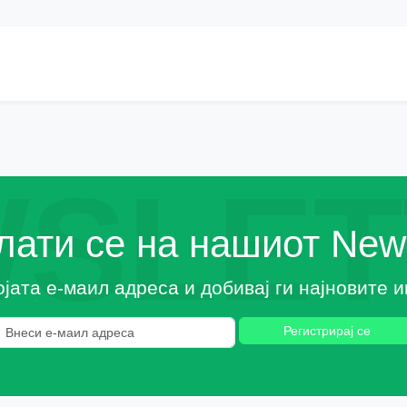
SLET
ати се на нашиот News
ојата е-маил адреса и добивај ги најновите
Регистрирај се