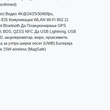
confirmed)
sor) Видео 4K@24/25/30/60fps,
o-EIS Комуникации WLAN Wi-Fi 802.11
tspot Bluetooth Да Позиционирање GPS
, BDS, QZSS NFC Да USB Lightning, USB
D, акцелерометар, жиро, проксимити,
а за ултра широк опсег (UWB) Батерија
е 15W wireless (MagSafe)