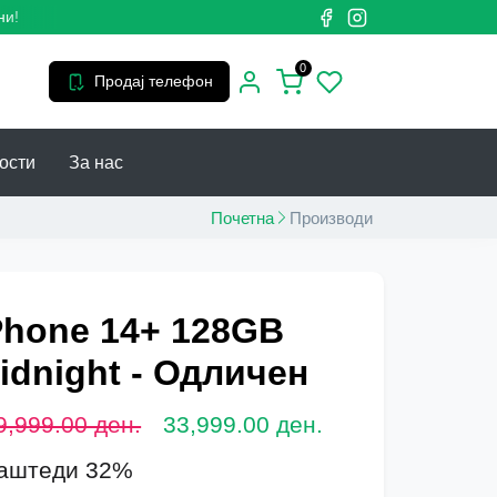
0
Продај телефон
ости
За нас
Почетна
Производи
Phone 14+ 128GB
idnight - Одличен
9,999.00 ден.
33,999.00 ден.
аштеди 32%