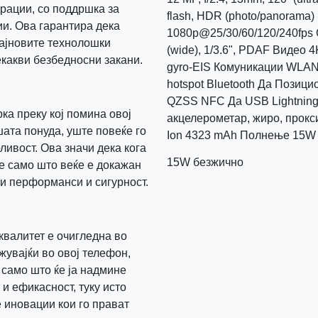
рации, со поддршка за
flash, HDR (photo/panorama)
и. Ова гарантира дека
1080p@25/30/60/120/240fps 
најновите технолошки
(wide), 1/3.6", PDAF Видео 
екакви безбедносни закани.
gyro-EIS Комуникации WLAN Wi
hotspot Bluetooth Да Пози
QZSS NFC Да USB Lightning,
ка преку кој помина овој
акцелерометар, жиро, прокси
ата понуда, уште повеќе го
Ion 4323 mAh Полнење 15W
ливост. Ова значи дека кога
15W безжично
не само што веќе е докажан
ни перформанси и сигурност.
квалитет е очигледна во
жувајќи во овој телефон,
е само што ќе ја надмине
и ефикасност, туку исто
 иновации кои го прават