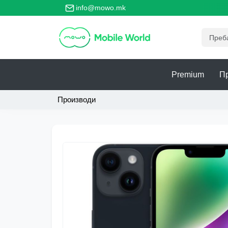
то главно место за безбедно тргување со телефони!
info@mowo.mk
Premium
П
Производи