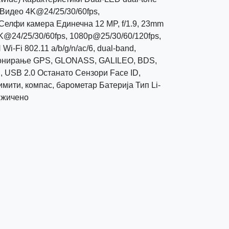
 Видео 4K@24/25/30/60fps,
Селфи камера Единечна 12 MP, f/1.9, 23mm
4K@24/25/30/60fps, 1080p@25/30/60/120fps,
-Fi 802.11 a/b/g/n/ac/6, dual-band,
ционирање GPS, GLONASS, GALILEO, BDS,
 USB 2.0 Останато Сензори Face ID,
мити, компас, барометар Батерија Тип Li-
 жичено