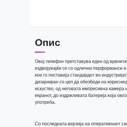
Опис
Овој телефон претставува еден од врвните 
издвојувајќи се со одлични перформанси и
кои го поставија стандардот во индустријат
дизајниран со цел да обезбеди на корисни
искуство, од неговата импресивна камера и
екранот, до издржливата батерија која ов
употреба.
Со последната верзија на оперативниот си