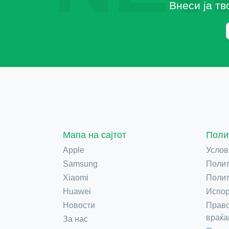
Внеси ја тв
Мапа на сајтот
Поли
Apple
Услов
Samsung
Полит
Xiaomi
Полит
Huawei
Испор
Новости
Право
враќа
За нас