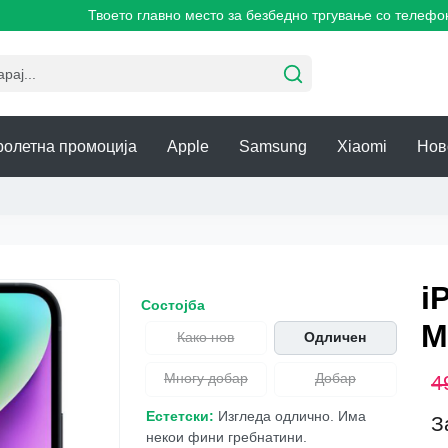
Твоето главно место за безбедно тргување со телефони!
ролетна промоција
Apple
Samsung
Xiaomi
Нов
i
Состојба
M
Како нов
Одличен
Многу добар
Добар
4
Естетски:
Изгледа одлично. Има
З
некои фини гребнатини.