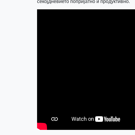
секојдневието попријатно и продуктивно.