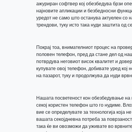
ажуриран софтвер кој обезбедува брзи опе
најновите апликации и безбедносни функци
уредот не само што останува актуелен со 
трендови, туку исто така нуди заштита од с
Покрај тоа, внимателниот процес на провер
половен телефон, пред да стане дел од наш
потврдува неговиот висок квалитет и довер
купувате овој телефон, добивате уред кој 
на пазарот, туку и продолжува да нуди врв
Нашата посветеност кон обезбедување на 
секој користен телефон што го нудиме. Вло
вие се определувате за технологија која н
вашата секојдневна потреба за поврзаност 
така ќе ви овозможи да уживате во врвните