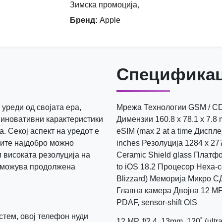
Зимска промоција
,
Бренд
:
Apple
Спецификац
уреди од својата ера,
Мрежа Технологии GSM / CDM
 иновативни карактеристики
Димензии 160.8 x 78.1 x 7.
а. Секој аспект на уредот е
eSIM (max 2 at a time Диспл
ците најдобро можно
inches Резолуција 1284 x 277
 високата резолуција на
Ceramic Shield glass Платф
озможува продолжена
to iOS 18.2 Процесор Hexa-c
Blizzard) Меморија Микро 
Главна камера Двојна 12 MP, f
PDAF, sensor-shift OIS
стем, овој телефон нуди
12 MP, f/2.4, 13mm, 120˚ (ul