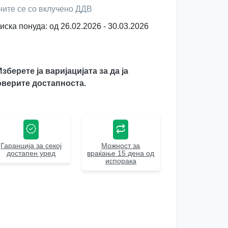
ните се со вклучено ДДВ
иска понуда: од 26.02.2026 - 30.03.2026
Изберете ја варијацијата за да ја
верите достапноста.
Гаранција за секој
Можност за
достапен уред
враќање 15 дена од
испорака