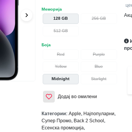
це
Меморија
Акц
128 GB
256 GB
512 GB
Боја
про
Red
Purple
Yellow
Blue
Midnight
Starlight
Додај во омилени
Категории
:
Apple
,
Најпопуларни
,
Супер Промо
,
Back 2 School
,
Есенска промоција
,