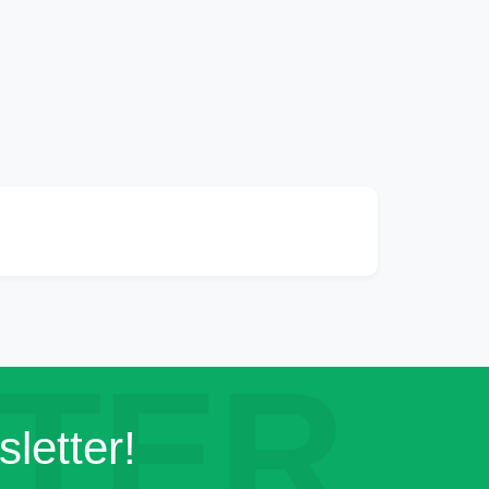
TER
letter!