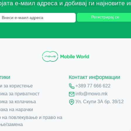
ојата е-маил адреса и добивај ги најновите
Регистрирај се
тики
Контакт информации
и за користење
+389 77 666 622
ика за приватност
info@mowo.mk
ика за колачиња
Ул. Скупи 3А бр. 39/12
ака на нарачки
 на повлекување и право на
ње/замена