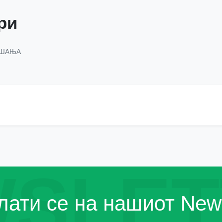
ри
АШАЊА
SLET
ати се на нашиот News